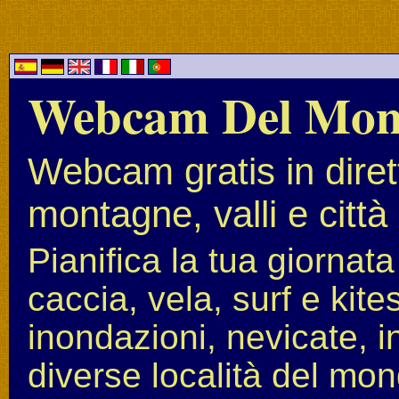
Webcam Del Mo
Webcam gratis in diret
montagne, valli e città
Pianifica la tua giornat
caccia, vela, surf e kit
inondazioni, nevicate, i
diverse località del mon