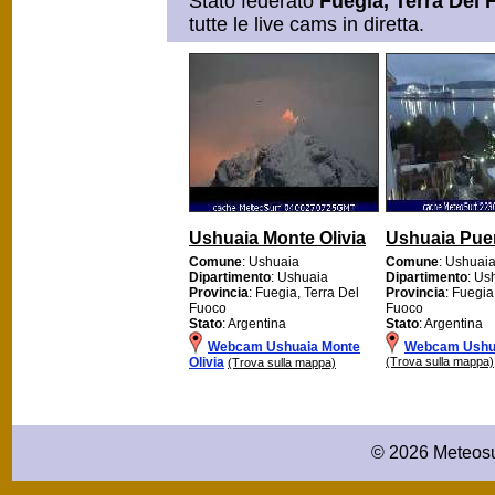
Stato federato
Fuegia, Terra Del
tutte le live cams in diretta.
Ushuaia Monte Olivia
Ushuaia Pue
Comune
: Ushuaia
Comune
: Ushuai
Dipartimento
: Ushuaia
Dipartimento
: Us
Provincia
: Fuegia, Terra Del
Provincia
: Fuegia
Fuoco
Fuoco
Stato
: Argentina
Stato
: Argentina
Webcam Ushuaia Monte
Webcam Ushua
Olivia
(Trova sulla mappa)
(Trova sulla mappa)
© 2026 Meteosu