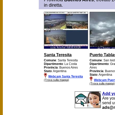
in diretta.
Santa Teresita
Puerto Tabla
Comune
: Santa Teresita
Comune
: San Isid
Dipartimento
: La Costa
Dipartimento
: Gr
Provincia
: Buenos Aires
Aires
Stato
: Argentina
Provincia
: Buenos
Stato
: Argentina
Webcam Santa Teresita
(Trova sulla mappa)
Webcam Puert
(Trova sulla mappa)
Add y
Are yo
send u
ads@m