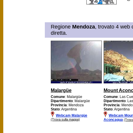
Regione
Mendoza
, trovato 4 web 
diretta.
Malargüe
Mount Acon
Comune
: Malargüe
Comune
: Las Cu
Dipartimento
: Malargüe
Dipartimento
: La
Provincia
: Mendoza
Provincia
: Mendo
Stato
: Argentina
Stato
: Argentina
Webcam Malargüe
Webcam Moun
(Trova sulla mappa)
Aconcagua
(Trova