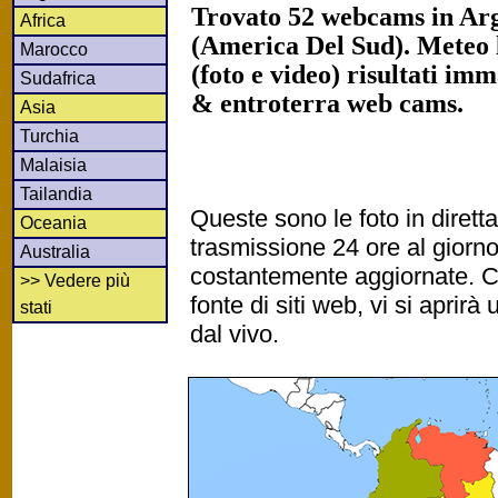
Trovato 52 webcams in Arg
Africa
(America Del Sud). Meteo 
Marocco
(foto e video) risultati imm
Sudafrica
& entroterra web cams.
Asia
Turchia
Malaisia
Tailandia
Queste sono le foto in diret
Oceania
trasmissione 24 ore al gior
Australia
costantemente aggiornate. Cl
>> Vedere più
fonte di siti web, vi si apri
stati
dal vivo.