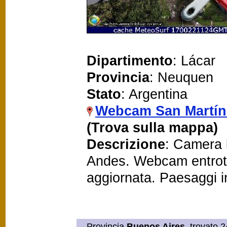
Dipartimento
: Lácar
Provincia
: Neuquen
Stato
: Argentina
Webcam San Martín
(Trova sulla mappa)
Descrizione
: Camera l
Andes. Webcam entrote
aggiornata. Paesaggi 
Provincia
Buenos Aires
, trovato 