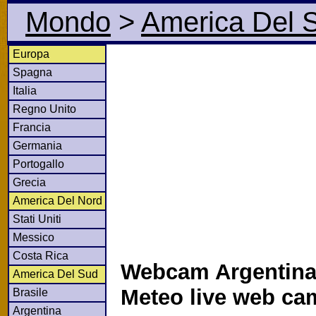
Mondo
>
America Del 
Europa
Spagna
Italia
Regno Unito
Francia
Germania
Portogallo
Grecia
America Del Nord
Stati Uniti
Messico
Costa Rica
Webcam Argentina
America Del Sud
Meteo live web ca
Brasile
Argentina