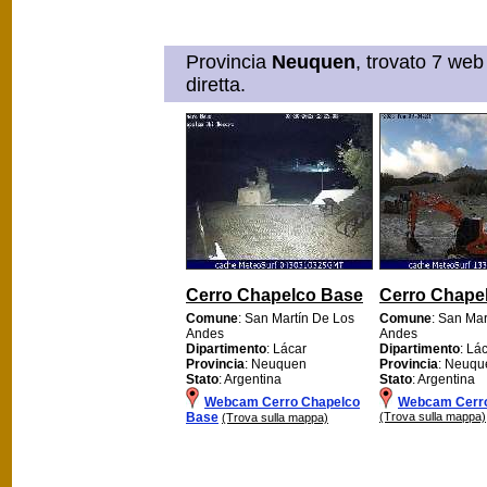
Provincia
Neuquen
, trovato 7 web
diretta.
Cerro Chapelco Base
Cerro Chape
Comune
: San Martín De Los
Comune
: San Mar
Andes
Andes
Dipartimento
: Lácar
Dipartimento
: Lá
Provincia
: Neuquen
Provincia
: Neuqu
Stato
: Argentina
Stato
: Argentina
Webcam Cerro Chapelco
Webcam Cerro
Base
(Trova sulla mappa)
(Trova sulla mappa)