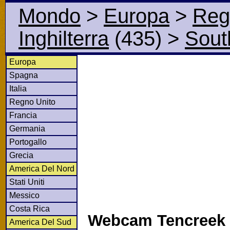
Mondo
>
Europa
>
Reg
Inghilterra
(435)
>
Sout
Europa
Spagna
Italia
Regno Unito
Francia
Germania
Portogallo
Grecia
America Del Nord
Stati Uniti
Messico
Costa Rica
Webcam Tencreek 
America Del Sud