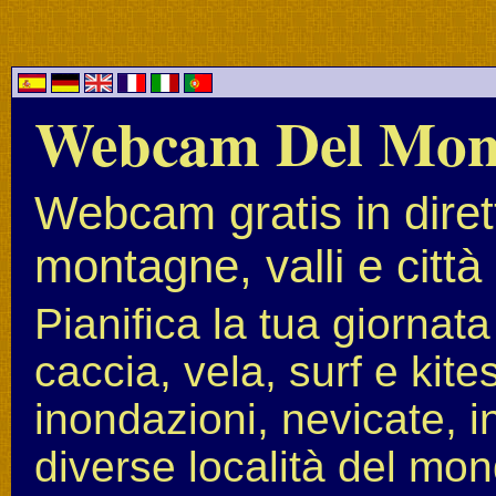
Webcam Del Mo
Webcam gratis in diret
montagne, valli e città
Pianifica la tua giornat
caccia, vela, surf e kit
inondazioni, nevicate, i
diverse località del mon