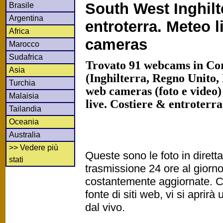
South West Inghilt
Brasile
Argentina
entroterra. Meteo 
Africa
cameras
Marocco
Sudafrica
Trovato 91 webcams in Co
Asia
(Inghilterra, Regno Unito,
Turchia
web cameras (foto e video)
Malaisia
live. Costiere & entroterr
Tailandia
Oceania
Australia
>> Vedere più
Queste sono le foto in diret
stati
trasmissione 24 ore al gior
costantemente aggiornate. Cl
fonte di siti web, vi si apri
dal vivo.