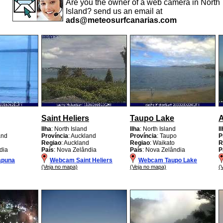
Are you the owner of a web camera in North
Island? send us an email at
ads@meteosurfcanarias.com
Saint Heliers
Taupo Lake
Ilha
: North Island
Ilha
: North Island
I
and
Província
: Auckland
Província
: Taupo
P
d
Regiao
: Auckland
Regiao
: Waikato
R
dia
País
: Nova Zelândia
País
: Nova Zelândia
P
apuna
Webcam Saint Heliers
Webcam Taupo Lake
(Veja no mapa)
(Veja no mapa)
(