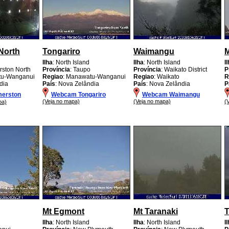
North
Tongariro
Waimangu
Ilha
: North Island
Ilha
: North Island
I
rston North
Província
: Taupo
Província
: Waikato District
P
tu-Wanganui
Regiao
: Manawatu-Wanganui
Regiao
: Waikato
R
dia
País
: Nova Zelândia
País
: Nova Zelândia
P
erston
Webcam Tongariro
Webcam Waimangu
(Veja no mapa)
(Veja no mapa)
(
pa)
Mt Egmont
Mt Taranaki
T
Ilha
: North Island
Ilha
: North Island
I