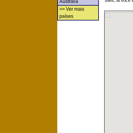
sites, lá você
Austrália
>> Ver mais
países