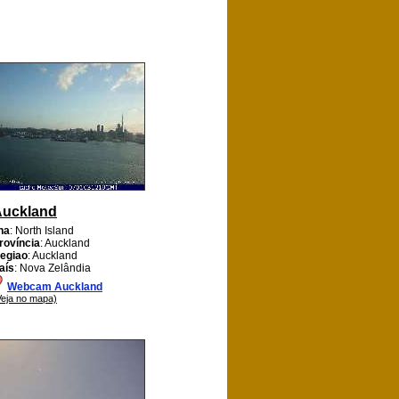
Auckland
lha
: North Island
rovíncia
: Auckland
egiao
: Auckland
aís
: Nova Zelândia
Webcam Auckland
Veja no mapa)