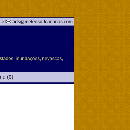
 ->
ads@meteosurfcanarias.com
pestades, inundações, nevascas,
and
(9)