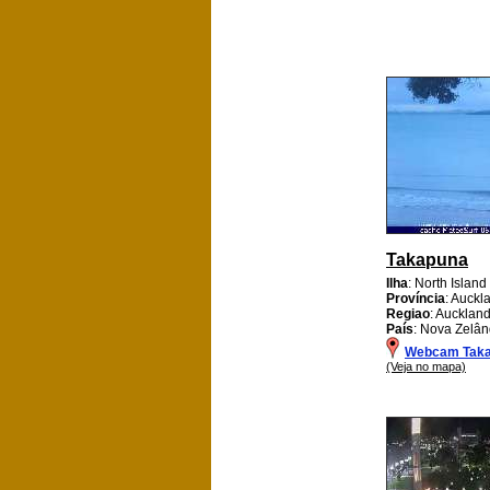
Takapuna
Ilha
: North Island
Província
: Auckl
Regiao
: Aucklan
País
: Nova Zelân
Webcam Tak
(Veja no mapa)