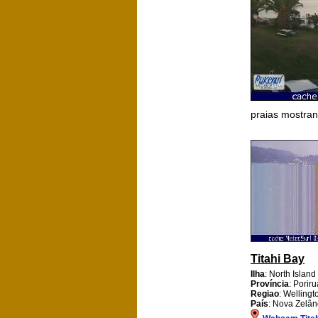
praias mostra
Titahi Bay
Ilha
: North Island
Província
: Poriru
Regiao
: Wellingt
País
: Nova Zelân