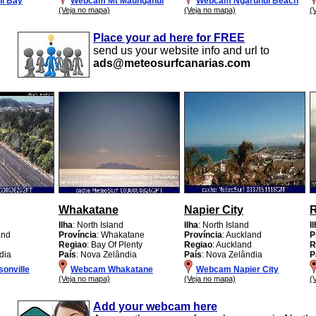
i Bay
Webcam Mt Maunganui
Webcam Ngarunui Beach
(Veja no mapa)
(Veja no mapa)
(
Place your ad here for FREE
send us your website info and url to
ads@meteosurfcanarias.com
Whakatane
Napier City
R
Ilha
: North Island
Ilha
: North Island
I
and
Província
: Whakatane
Província
: Auckland
P
d
Regiao
: Bay Of Plenty
Regiao
: Auckland
R
dia
País
: Nova Zelândia
País
: Nova Zelândia
P
onville
Webcam Whakatane
Webcam Napier City
(Veja no mapa)
(Veja no mapa)
(
Add your webcam here