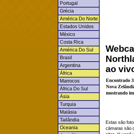
Portugal
Grécia
América Do Norte
Estados Unidos
México
Costa Rica
Webca
América Do Sul
Northl
Brasil
Argentina
ao vi
África
Encontrado 3
Marrocos
Nova Zelândia
África Do Sul
mostrando ima
Ásia
Turquia
Malásia
Tailândia
Estas são foto
Oceania
câmaras são co