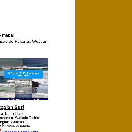
o mapa)
 visão de Pukenui. Webcam
aglan Surf
lha
: North Island
rovíncia
: Waikato District
egiao
: Waikato
aís
: Nova Zelândia