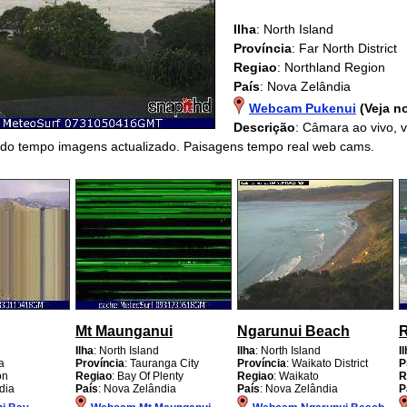
Ilha
: North Island
Província
: Far North District
Regiao
: Northland Region
País
: Nova Zelândia
Webcam Pukenui
(Veja n
Descrição
: Câmara ao vivo,
ndo tempo imagens actualizado. Paisagens tempo real web cams.
Mt Maunganui
Ngarunui Beach
R
Ilha
: North Island
Ilha
: North Island
I
a
Província
: Tauranga City
Província
: Waikato District
P
on
Regiao
: Bay Of Plenty
Regiao
: Waikato
R
dia
País
: Nova Zelândia
País
: Nova Zelândia
P