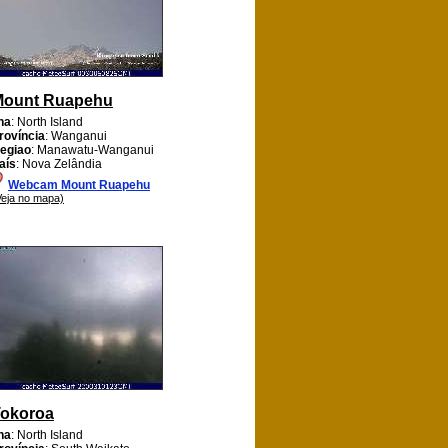
Mount Ruapehu
lha
: North Island
rovíncia
: Wanganui
egiao
: Manawatu-Wanganui
aís
: Nova Zelândia
Webcam Mount Ruapehu
Veja no mapa)
okoroa
lha
: North Island