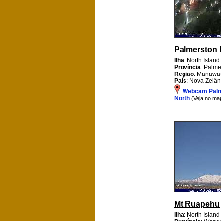
Palmerston 
Ilha
: North Island
Província
: Palme
Regiao
: Manawa
País
: Nova Zelân
Webcam Palm
North
(Veja no ma
Mt Ruapehu
Ilha
: North Island