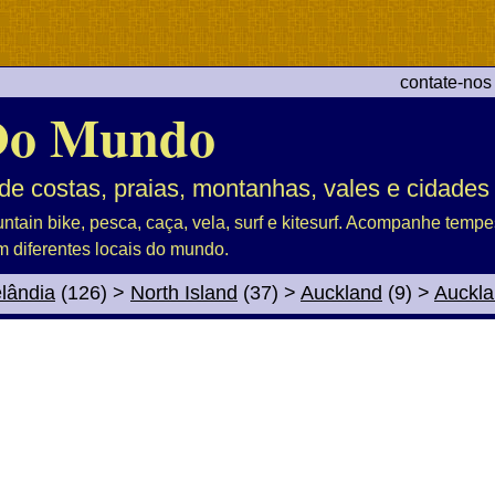
contate-nos
Do Mundo
de costas, praias, montanhas, vales e cidades
untain bike, pesca, caça, vela, surf e kitesurf. Acompanhe tem
m diferentes locais do mundo.
lândia
(126)
>
North Island
(37)
>
Auckland
(9)
>
Auckl