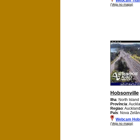
Webcam Titah
(Veja no mapa)
Hobsonville
Ilha
: North Island
Província
: Auckl
Regiao
: Aucklan
País
: Nova Zelân
Webcam Hobs
(Veja no mapa)