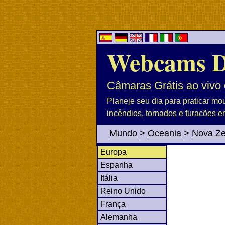
Webcams 
Câmaras Grátis ao vivo 
Planeje seu dia para praticar mo
incêndios, tornados e furacões e
Mundo
>
Oceania
>
Nova Ze
Europa
Espanha
Itália
Reino Unido
França
Alemanha