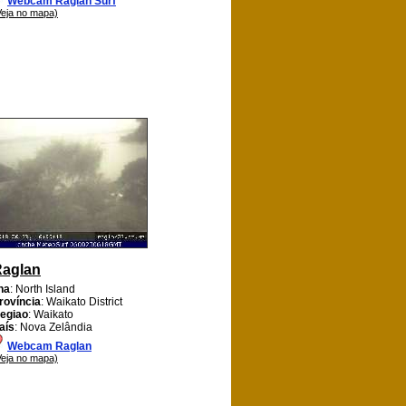
Webcam Raglan Surf
Veja no mapa)
aglan
lha
: North Island
rovíncia
: Waikato District
egiao
: Waikato
aís
: Nova Zelândia
Webcam Raglan
Veja no mapa)