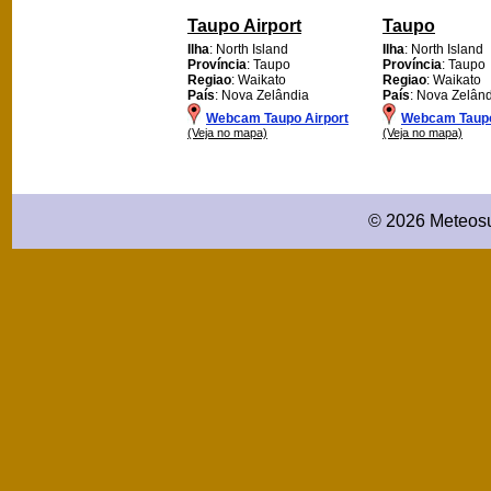
Taupo Airport
Taupo
Ilha
: North Island
Ilha
: North Island
Província
: Taupo
Província
: Taupo
Regiao
: Waikato
Regiao
: Waikato
País
: Nova Zelândia
País
: Nova Zelân
Webcam Taupo Airport
Webcam Taup
(Veja no mapa)
(Veja no mapa)
© 2026 Meteosu