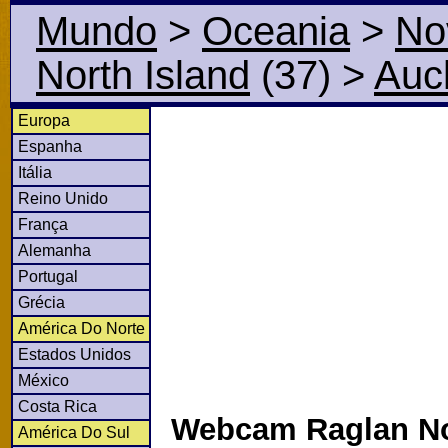
Mundo
>
Oceania
>
No
North Island
(37)
>
Auc
Europa
Espanha
Itália
Reino Unido
França
Alemanha
Portugal
Grécia
América Do Norte
Estados Unidos
México
Costa Rica
Webcam Raglan No
América Do Sul