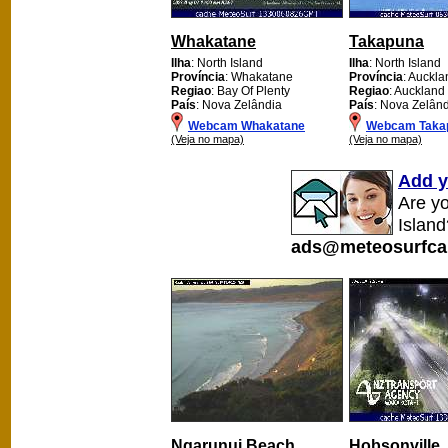
Whakatane
Takapuna
Ilha
: North Island
Ilha
: North Island
Província
: Whakatane
Província
: Auckla
Regiao
: Bay Of Plenty
Regiao
: Auckland
País
: Nova Zelândia
País
: Nova Zelân
Webcam Whakatane
Webcam Taka
(Veja no mapa)
(Veja no mapa)
Add y
Are y
Island
ads@meteosurfca
Ngarunui Beach
Hobsonville