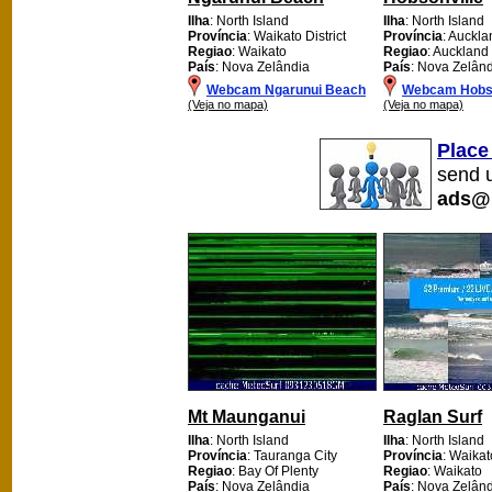
Ilha
: North Island
Ilha
: North Island
Província
: Waikato District
Província
: Auckla
Regiao
: Waikato
Regiao
: Auckland
País
: Nova Zelândia
País
: Nova Zelân
Webcam Ngarunui Beach
Webcam Hobso
(Veja no mapa)
(Veja no mapa)
Place
send u
ads@
Mt Maunganui
Raglan Surf
Ilha
: North Island
Ilha
: North Island
Província
: Tauranga City
Província
: Waikato
Regiao
: Bay Of Plenty
Regiao
: Waikato
País
: Nova Zelândia
País
: Nova Zelân