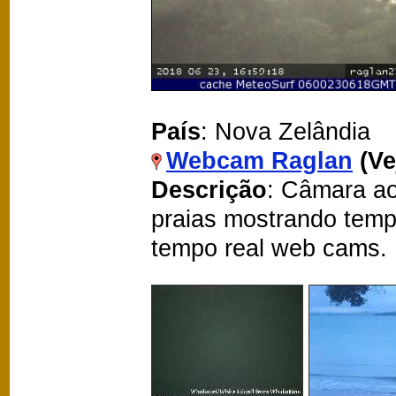
País
: Nova Zelândia
Webcam Raglan
(V
Descrição
: Câmara ao
praias mostrando temp
tempo real web cams.