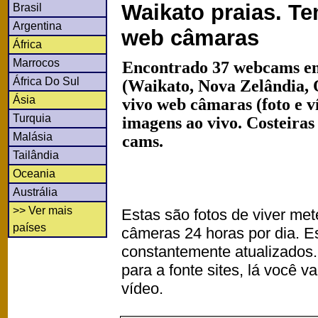
Waikato praias. T
Brasil
Argentina
web câmaras
África
Marrocos
Encontrado 37 webcams em
África Do Sul
(Waikato, Nova Zelândia, 
Ásia
vivo web câmaras (foto e 
Turquia
imagens ao vivo. Costeiras
Malásia
cams.
Tailândia
Oceania
Austrália
>> Ver mais
Estas são fotos de viver met
países
câmeras 24 horas por dia. 
constantemente atualizados.
para a fonte sites, lá você 
vídeo.