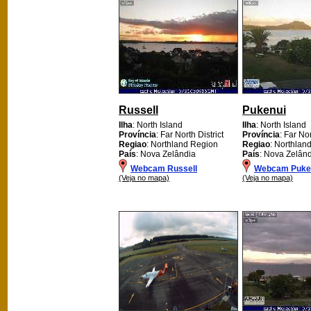
Russell
Pukenui
Ilha
: North Island
Ilha
: North Island
Província
: Far North District
Província
: Far Nor
Regiao
: Northland Region
Regiao
: Northlan
País
: Nova Zelândia
País
: Nova Zelân
Webcam Russell
Webcam Puke
(Veja no mapa)
(Veja no mapa)