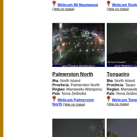
Webcam Mt Maunganui
Webcam Ragla
(Veja no mapa)
(Veja no mapa)
Palmerston North
Tongariro
Ilha
: North Island
Ilha
: North Island
Província
: Palmerston North
Província
: Taupo
Regiao
: Manawatu-Wanganui
Regiao
: Manawat
País
: Nova Zelândia
País
: Nova Zelân
Webcam Palmerston
Webcam Tonga
North
(Veja no mapa)
(Veja no mapa)