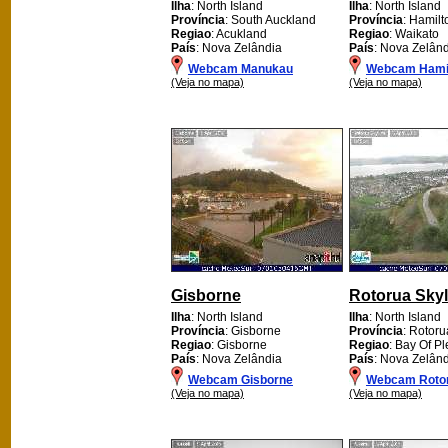
Ilha
: North Island
Ilha
: North Island
Província
: South Auckland
Província
: Hamilt
Regiao
: Acukland
Regiao
: Waikato
País
: Nova Zelândia
País
: Nova Zelân
Webcam Manukau
Webcam Hami
(Veja no mapa)
(Veja no mapa)
Gisborne
Rotorua Skyl
Ilha
: North Island
Ilha
: North Island
Província
: Gisborne
Província
: Rotoru
Regiao
: Gisborne
Regiao
: Bay Of Pl
País
: Nova Zelândia
País
: Nova Zelân
Webcam Gisborne
Webcam Rotor
(Veja no mapa)
(Veja no mapa)