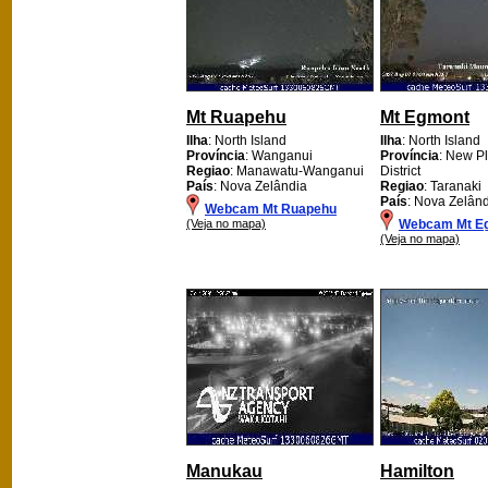
Mt Ruapehu
Mt Egmont
Ilha
: North Island
Ilha
: North Island
Província
: Wanganui
Província
: New P
Regiao
: Manawatu-Wanganui
District
País
: Nova Zelândia
Regiao
: Taranaki
País
: Nova Zelân
Webcam Mt Ruapehu
(Veja no mapa)
Webcam Mt E
(Veja no mapa)
Manukau
Hamilton