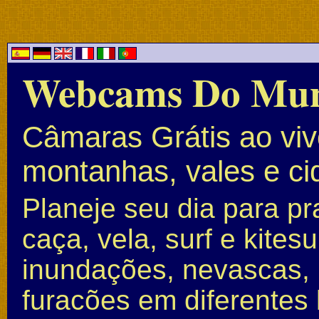
Webcams Do Mu
Câmaras Grátis ao vivo
montanhas, vales e c
Planeje seu dia para pr
caça, vela, surf e kite
inundações, nevascas, 
furacões em diferentes