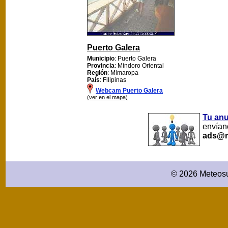
Puerto Galera
Municipio
: Puerto Galera
Provincia
: Mindoro Oriental
Región
: Mimaropa
País
: Filipinas
Webcam Puerto Galera
(ver en el mapa)
Tu an
envíano
ads@m
© 2026 Meteosu