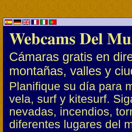
Webcams Del Mu
Cámaras gratis en dire
montañas, valles y ci
Planifique su día para 
vela, surf y kitesurf. S
nevadas, incendios, to
diferentes lugares del 