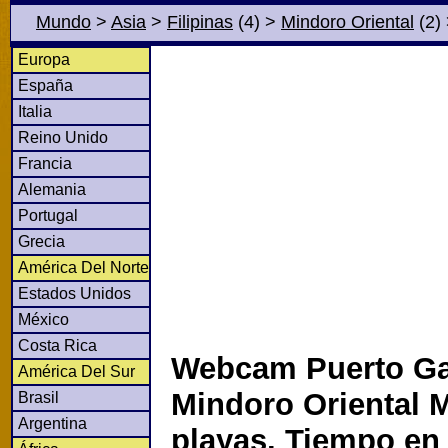
Mundo
>
Asia
>
Filipinas
(4)
>
Mindoro Oriental
(2)
Europa
España
Italia
Reino Unido
Francia
Alemania
Portugal
Grecia
América Del Norte
Estados Unidos
México
Costa Rica
Webcam Puerto Ga
América Del Sur
Mindoro Oriental 
Brasil
Argentina
playas. Tiempo en 