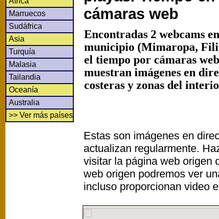
África
cámaras web
Marruecos
Sudáfrica
Encontradas 2 webcams en
Asia
municipio (Mimaropa, Fili
Turquía
el tiempo por cámaras web 
Malasia
muestran imágenes en dir
Tailandia
costeras y zonas del interi
Oceanía
Australia
>> Ver más países
Estas son imágenes en direc
actualizan regularmente. Haz
visitar la página web origen
web origen podremos ver un
incluso proporcionan video e