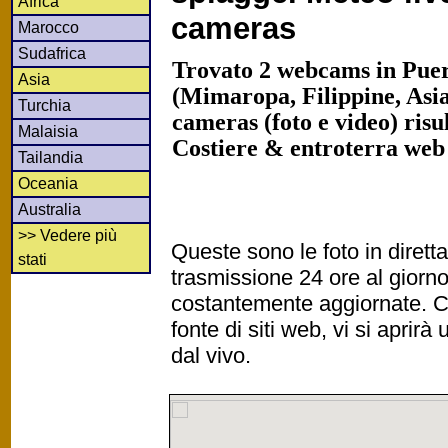
Africa
cameras
Marocco
Sudafrica
Trovato 2 webcams in Pue
Asia
(Mimaropa, Filippine, Asia
Turchia
cameras (foto e video) risu
Malaisia
Costiere & entroterra web
Tailandia
Oceania
Australia
>> Vedere più
Queste sono le foto in diret
stati
trasmissione 24 ore al gior
costantemente aggiornate. Cl
fonte di siti web, vi si apri
dal vivo.