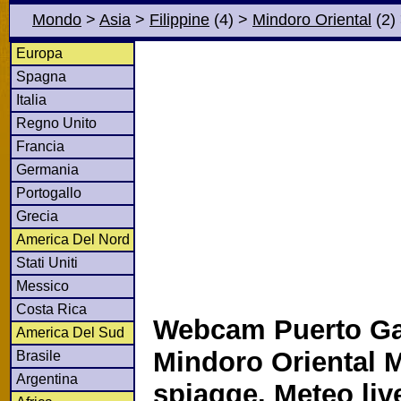
Mondo
>
Asia
>
Filippine
(4)
>
Mindoro Oriental
(2)
Europa
Spagna
Italia
Regno Unito
Francia
Germania
Portogallo
Grecia
America Del Nord
Stati Uniti
Messico
Costa Rica
Webcam Puerto Ga
America Del Sud
Mindoro Oriental 
Brasile
Argentina
spiagge. Meteo li