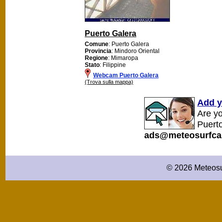
Puerto Galera
Comune
: Puerto Galera
Provincia
: Mindoro Oriental
Regione
: Mimaropa
Stato
: Filippine
Webcam Puerto Galera
(Trova sulla mappa)
Add y
Are y
Puerto
ads@meteosurfca
© 2026 Meteosu