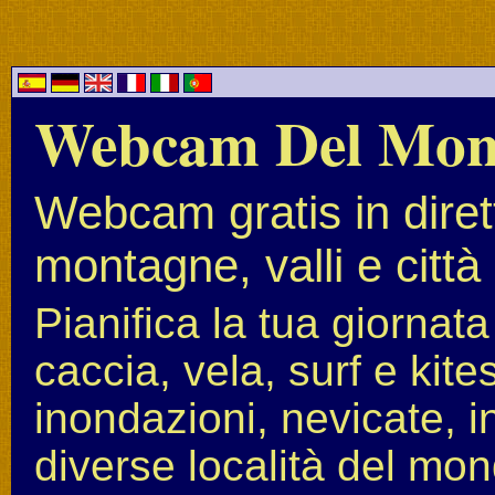
Webcam Del Mo
Webcam gratis in diret
montagne, valli e città
Pianifica la tua giornat
caccia, vela, surf e kit
inondazioni, nevicate, i
diverse località del mon