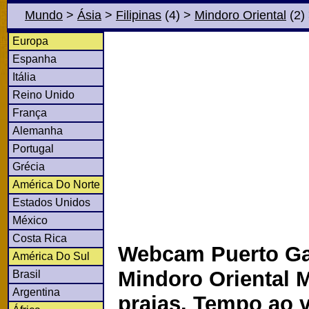
Mundo
>
Ásia
>
Filipinas
(4)
>
Mindoro Oriental
(2)
Europa
Espanha
Itália
Reino Unido
França
Alemanha
Portugal
Grécia
América Do Norte
Estados Unidos
México
Costa Rica
Webcam Puerto Ga
América Do Sul
Mindoro Oriental 
Brasil
Argentina
praias. Tempo ao 