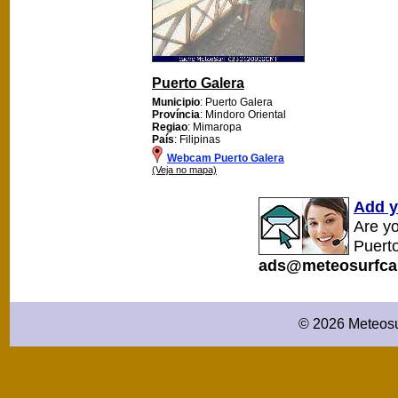
Puerto Galera
Municipio
: Puerto Galera
Província
: Mindoro Oriental
Regiao
: Mimaropa
País
: Filipinas
Webcam Puerto Galera
(Veja no mapa)
Add y
Are y
Puerto
ads@meteosurfca
© 2026 Meteosu