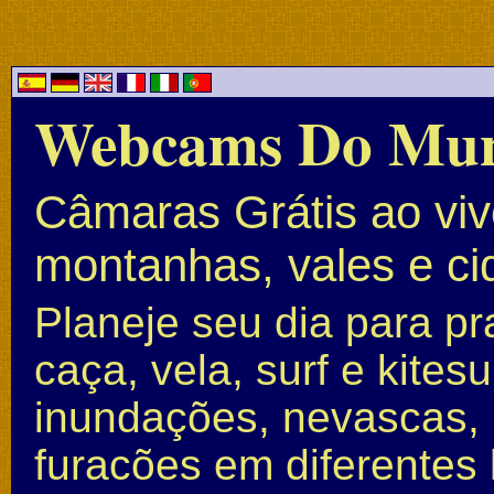
Webcams Do Mu
Câmaras Grátis ao vivo
montanhas, vales e c
Planeje seu dia para pr
caça, vela, surf e kite
inundações, nevascas, 
furacões em diferentes