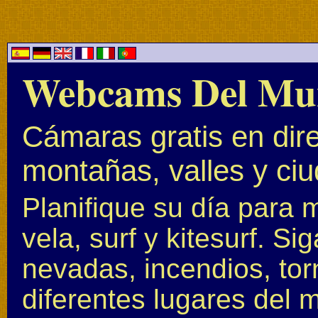
Webcams Del Mu
Cámaras gratis en dire
montañas, valles y ci
Planifique su día para 
vela, surf y kitesurf. S
nevadas, incendios, to
diferentes lugares del 