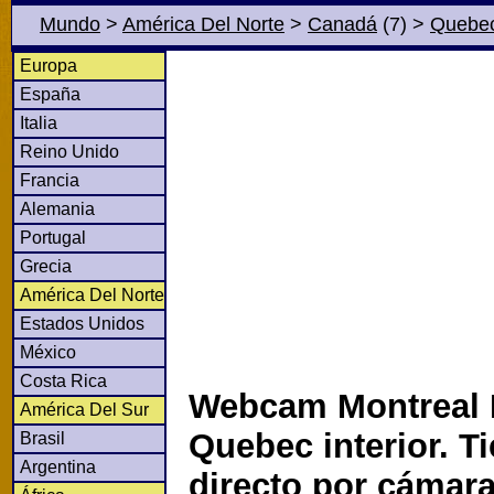
Mundo
>
América Del Norte
>
Canadá
(7)
>
Quebe
Europa
España
Italia
Reino Unido
Francia
Alemania
Portugal
Grecia
América Del Norte
Estados Unidos
México
Costa Rica
Webcam Montreal 
América Del Sur
Quebec interior. T
Brasil
Argentina
directo por cámar