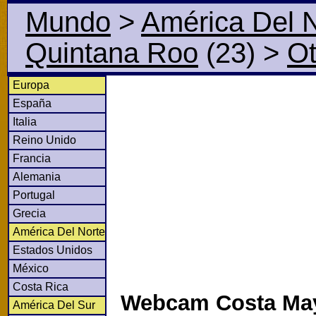
Mundo
>
América Del 
Quintana Roo
(23)
>
Ot
Europa
España
Italia
Reino Unido
Francia
Alemania
Portugal
Grecia
América Del Norte
Estados Unidos
México
Costa Rica
Webcam Costa May
América Del Sur