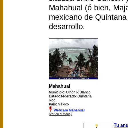
Mahahual (ó bien, Maja
mexicano de Quintana R
desarrollo.
Mahahual
Municipio
: Othón P. Blanco
Estado federado
: Quintana
Roo
País
: México
Webcam Mahahual
(ver en el mapa)
Tu an