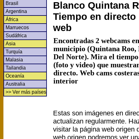
Blanco Quintana R
Brasil
Argentina
Tiempo en directo
África
web
Marruecos
Sudáfrica
Encontradas 2 webcams en
Asia
municipio (Quintana Roo,
Turquía
Del Norte). Mira el tiemp
Malasia
(foto y video) que muestra
Tailandia
directo. Web cams costeras
Oceanía
interior
Australia
>> Ver más países
Estas son imágenes en direc
actualizan regularmente. Haz
visitar la página web origen
web origen podremos ver un