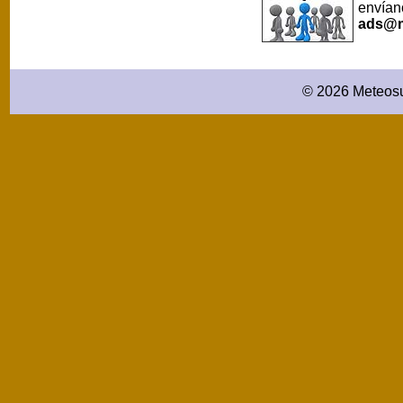
envíano
ads@m
© 2026 Meteosu