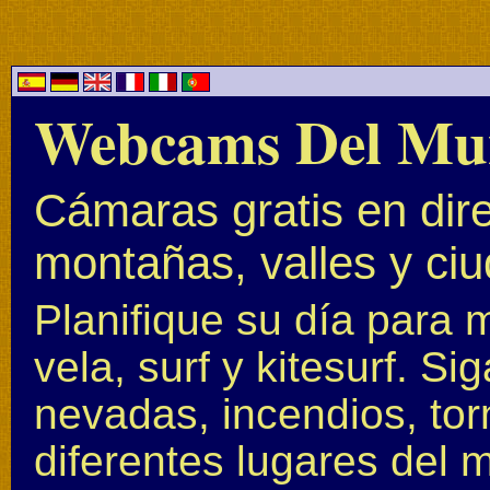
Webcams Del Mu
Cámaras gratis en dire
montañas, valles y ci
Planifique su día para 
vela, surf y kitesurf. S
nevadas, incendios, to
diferentes lugares del 