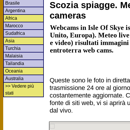
Scozia spiagge. M
Brasile
Argentina
cameras
Africa
Marocco
Webcams in Isle Of Skye is
Sudafrica
Unito, Europa). Meteo live
Asia
e video) risultati immagini
Turchia
entroterra web cams.
Malaisia
Tailandia
Oceania
Australia
Queste sono le foto in diret
>> Vedere più
trasmissione 24 ore al gior
stati
costantemente aggiornate. Cl
fonte di siti web, vi si apri
dal vivo.