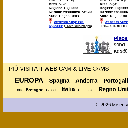
Area
: Skye
Area
: Skye
Regione
: Highland
Regione
: Highlan
Nazione costitutiva
: Scozia
Nazione costituti
Stato
: Regno Unito
Stato
: Regno Uni
Webcam Skye Isle
Webcam Skye I
Kyleakin
(Trova sulla mappa)
(Trova sulla mappa)
Place
send u
ads@
PIÙ VISITATI WEB CAM & LIVE CAMS
EUROPA
Spagna
Andorra
Portogal
Italia
Regno Uni
Bretagne
Carro
Guidel
Cannobio
© 2026 Meteosu