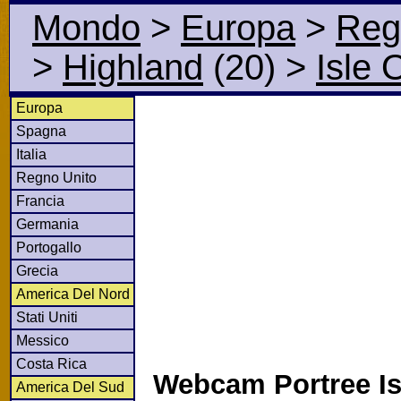
Mondo
>
Europa
>
Reg
>
Highland
(20)
>
Isle 
Europa
Spagna
Italia
Regno Unito
Francia
Germania
Portogallo
Grecia
America Del Nord
Stati Uniti
Messico
Costa Rica
Webcam Portree Is
America Del Sud