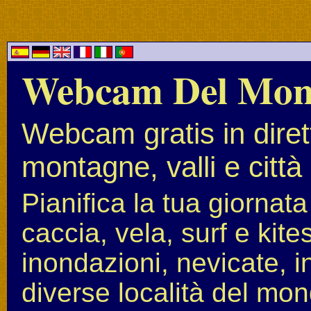
Webcam Del Mo
Webcam gratis in diret
montagne, valli e città
Pianifica la tua giornat
caccia, vela, surf e kit
inondazioni, nevicate, i
diverse località del mon