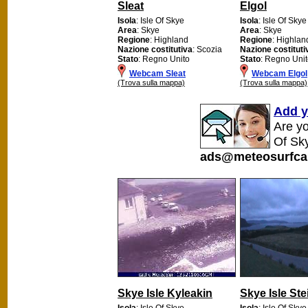
Sleat
Elgol
Isola
: Isle Of Skye
Isola
: Isle Of Skye
Area
: Skye
Area
: Skye
Regione
: Highland
Regione
: Highlan
Nazione costitutiva
: Scozia
Nazione costituti
Stato
: Regno Unito
Stato
: Regno Uni
Webcam Sleat
Webcam Elgol
(Trova sulla mappa)
(Trova sulla mappa)
Add y
Are yo
Of Sk
ads@meteosurfca
Skye Isle Kyleakin
Skye Isle Ste
Isola
: Isle Of Skye
Isola
: Isle Of Skye