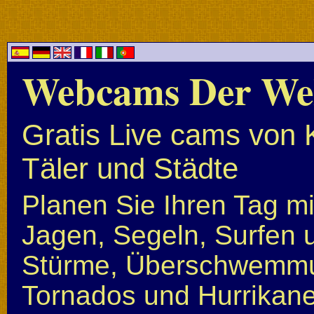
Webcams Der We
Gratis Live cams von 
Täler und Städte
Planen Sie Ihren Tag mi
Jagen, Segeln, Surfen u
Stürme, Überschwemmun
Tornados und Hurrikan