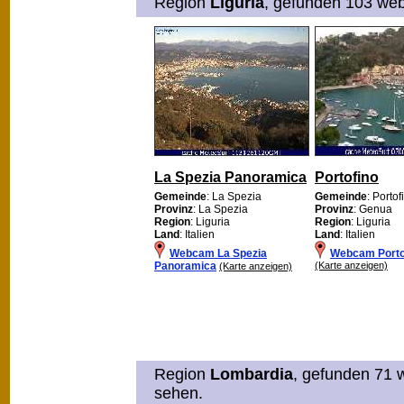
Region
Liguria
, gefunden 103 web 
La Spezia Panoramica
Portofino
Gemeinde
: La Spezia
Gemeinde
: Portof
Provinz
: La Spezia
Provinz
: Genua
Region
: Liguria
Region
: Liguria
Land
: Italien
Land
: Italien
Webcam La Spezia
Webcam Porto
Panoramica
(Karte anzeigen)
(Karte anzeigen)
Region
Lombardia
, gefunden 71 w
sehen.