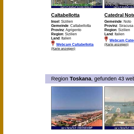
Caltabellotta
Catedral Not
Insel
: Sizilien
Gemeinde
: Noto
Gemeinde
: Caltabellotta
Provinz
: Siracusa
Provinz
: Agrigento
Region
: Sizilien
Region
: Sizilien
Land
: Italien
Land
: Italien
Webcam Cated
Webcam Caltabellotta
(Karte anzeigen)
(Karte anzeigen)
Region
Toskana
, gefunden 43 web