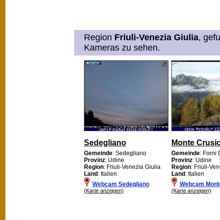
Region
Friuli-Venezia Giulia
, gef
Kameras zu sehen.
Sedegliano
Monte Crusic
Gemeinde
: Sedegliano
Gemeinde
: Forni
Provinz
: Udine
Provinz
: Udine
Region
: Friuli-Venezia Giulia
Region
: Friuli-Ve
Land
: Italien
Land
: Italien
Webcam Sedegliano
Webcam Monte
(Karte anzeigen)
(Karte anzeigen)