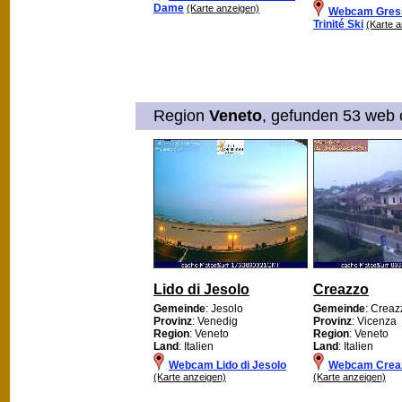
Dame
(Karte anzeigen)
Webcam Gres
Trinité Ski
(Karte 
Region
Veneto
, gefunden 53 web c
Lido di Jesolo
Creazzo
Gemeinde
: Jesolo
Gemeinde
: Creaz
Provinz
: Venedig
Provinz
: Vicenza
Region
: Veneto
Region
: Veneto
Land
: Italien
Land
: Italien
Webcam Lido di Jesolo
Webcam Crea
(Karte anzeigen)
(Karte anzeigen)