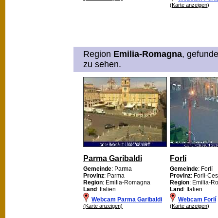
(Karte anzeigen)
Region
Emilia-Romagna
, gefunde
zu sehen.
Parma Garibaldi
Forlí
Gemeinde
: Parma
Gemeinde
: Forlí
Provinz
: Parma
Provinz
: Forlí-Ce
Region
: Emilia-Romagna
Region
: Emilia-
Land
: Italien
Land
: Italien
Webcam Parma Garibaldi
Webcam Forlí
(Karte anzeigen)
(Karte anzeigen)