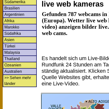
Südamerika
live web kameras
Brasilien
Gefunden 787 webcams in I
Argentinien
(Europa). Wetter live web
Afrika
video) anzeigen bilder liv
Marokko
web cams.
Südafrika
Asien
Türkei
Malaysia
Es handelt sich um Live-Bil
Thailand
Rundfunk 24 Stunden am T
Ozeanien
ständig aktualisiert. Klicken 
Australien
Quelle Websites gibt, erhalt
>> Sehen mehr
eine Live-Video.
länder