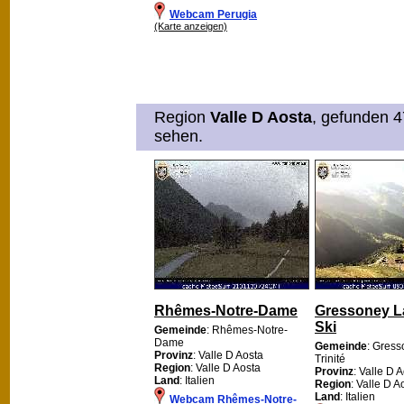
Webcam Perugia
(Karte anzeigen)
Region
Valle D Aosta
, gefunden 4
sehen.
Rhêmes-Notre-Dame
Gressoney La
Ski
Gemeinde
: Rhêmes-Notre-
Dame
Gemeinde
: Gress
Provinz
: Valle D Aosta
Trinité
Region
: Valle D Aosta
Provinz
: Valle D 
Land
: Italien
Region
: Valle D A
Land
: Italien
Webcam Rhêmes-Notre-