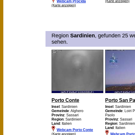
Webcam Procida
(Karte anzeigen)
(Karte anzeigen)
Region
Sardinien
, gefunden 25 we
sehen.
Porto Conte
Porto San P
Insel
: Sardinien
Insel
: Sardinien
Gemeinde
: Alghero
Gemeinde
: Loiri 
Provinz
: Sassari
Paolo
Region
: Sardinien
Provinz
: Sassari
Land
: Italien
Region
: Sardinien
Land
: Italien
Webcam Porto Conte
(Karte anzeigen)
Webcam Porto