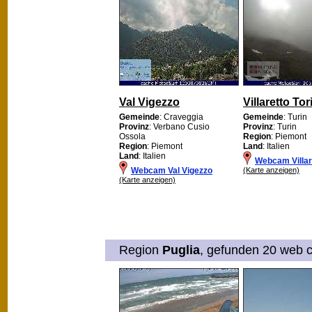
Val Vigezzo
Villaretto Tor
Gemeinde
: Craveggia
Gemeinde
: Turin
Provinz
: Verbano Cusio
Provinz
: Turin
Ossola
Region
: Piemont
Region
: Piemont
Land
: Italien
Land
: Italien
Webcam Villar
Webcam Val Vigezzo
(Karte anzeigen)
(Karte anzeigen)
Region
Puglia
, gefunden 20 web c