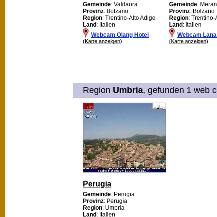
Gemeinde
: Valdaora
Gemeinde
: Mera
Provinz
: Bolzano
Provinz
: Bolzano
Region
: Trentino-Alto Adige
Region
: Trentino-
Land
: Italien
Land
: Italien
Webcam Olang Hotel
Webcam Lana 
(Karte anzeigen)
(Karte anzeigen)
Region
Umbria
, gefunden 1 web c
Perugia
Gemeinde
: Perugia
Provinz
: Perugia
Region
: Umbria
Land
: Italien