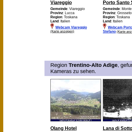
Viareggio
Porto Santo 
Gemeinde
: Viareggio
Gemeinde
: Monte
Provinz
: Lucca
Provinz
: Grosseto
Region
: Toskana
Region
: Toskana
Land
: Italien
Land
: Italien
Webcam Viareggio
Webcam Porto
(Karte anzeigen)
Stefano
(Karte anz
Region
Trentino-Alto Adige
, gefu
Kameras zu sehen.
Olang Hotel
Lana di Sott