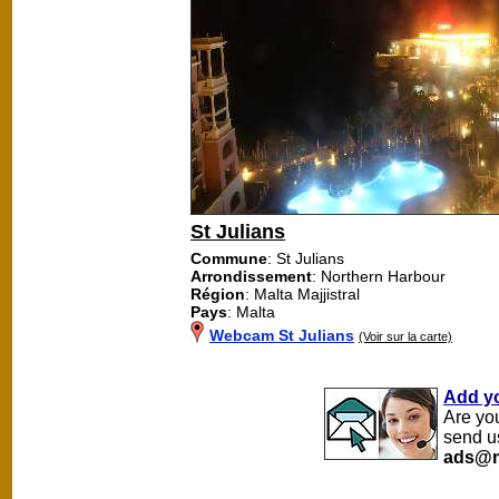
St Julians
Commune
: St Julians
Arrondissement
: Northern Harbour
Région
: Malta Majjistral
Pays
: Malta
Webcam St Julians
(Voir sur la carte)
Add y
Are yo
send u
ads@m