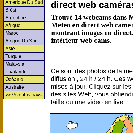
Amérique Du Sud
direct web caméra
Brésil
Trouvé 14 webcams dans M
Argentine
Météo en direct web caméra
Afrique
montrant images en direct
Maroc
intérieur web cams.
Afrique Du Sud
Asie
Turquie
Malaysia
Ce sont des photos de la mé
Thaïlande
diffusion , 24 h / 24 h. Ce
Océanie
mises à jour. Cliquez sur les
Australie
des sites Web, vous obtiend
>> Voir plus pays
taille ou une video en live