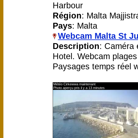
Harbour
Région
: Malta Majjistr
Pays
: Malta
Webcam Malta St Ju
Description
: Caméra e
Hotel. Webcam plages 
Paysages temps réel 
Météo Cirkewwa maintenant
Photo aperçu pris il y a 13 minutes