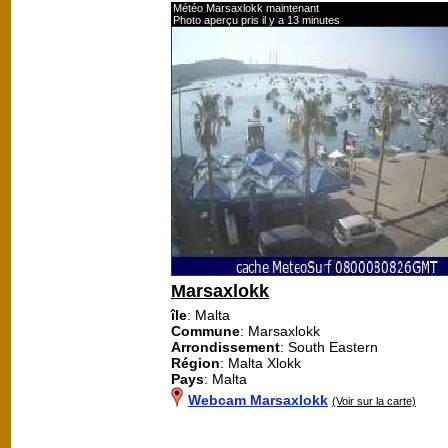
Météo Marsaxlokk maintenant
Photo aperçu pris il y a 13 minutes
Marsaxlokk
île
: Malta
Commune
: Marsaxlokk
Arrondissement
: South Eastern
Région
: Malta Xlokk
Pays
: Malta
Webcam Marsaxlokk
(Voir sur la carte)