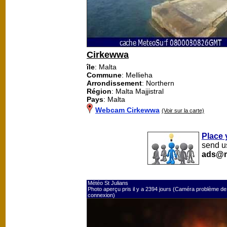
Cirkewwa
île
: Malta
Commune
: Mellieha
Arrondissement
: Northern
Région
: Malta Majjistral
Pays
: Malta
Webcam Cirkewwa
(Voir sur la carte)
Place 
send us
ads@m
Météo St Julians
Photo aperçu pris il y a 2394 jours (Caméra problème de
connexion)