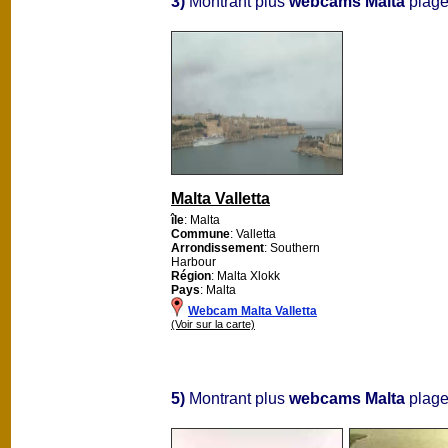
3)
Montrant plus
webcams Malta
plages
Malta Valletta
île
: Malta
Commune
: Valletta
Arrondissement
: Southern
Harbour
Région
: Malta Xlokk
Pays
: Malta
Webcam Malta Valletta
(Voir sur la carte)
5)
Montrant plus
webcams Malta
plages