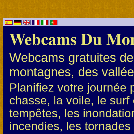
Webcams Du Mo
Webcams gratuites des
montagnes, des vallées
Planifiez votre journée 
chasse, la voile, le surf 
tempêtes, les inondation
incendies, les tornades