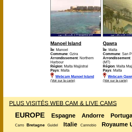
Manoel Island
Qawra
île
: Manoel
île
: Malta
Commune
: Gzira
Commune
: San P
Arrondissement
: Northern
Arrondissement
:
Harbour
(MT)
Région
: Malta Majjistral
Région
: Malta Majj
Pays
: Malta
Pays
: Malta
Webcam Manoel Island
Webcam Qaw
(Voir sur la carte)
(Voir sur la carte)
PLUS VISITÉS WEB CAM & LIVE CAMS
EUROPE
Espagne
Andorre
Portuga
Italie
Royaume 
Bretagne
Carro
Guidel
Cannobio