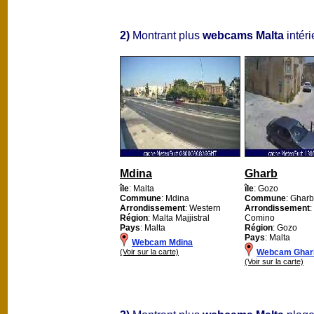
2)
Montrant plus
webcams Malta
intéri
Mdina
Gharb
île
: Malta
île
: Gozo
Commune
: Mdina
Commune
: Gharb
Arrondissement
: Western
Arrondissement
:
Région
: Malta Majjistral
Comino
Pays
: Malta
Région
: Gozo
Pays
: Malta
Webcam Mdina
(Voir sur la carte)
Webcam Ghar
(Voir sur la carte)