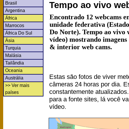
Tempo ao vivo we
Brasil
Argentina
Encontrado 12 webcams e
África
unidade federativa (Estad
Marrocos
Do Norte). Tempo ao vivo 
África Do Sul
vídeo) mostrando imagens a
Ásia
& interior web cams.
Turquia
Malásia
Tailândia
Oceania
Estas são fotos de viver met
Austrália
câmeras 24 horas por dia. 
>> Ver mais
constantemente atualizados.
países
para a fonte sites, lá você 
vídeo.