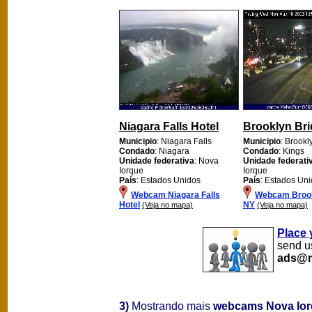
Niagara Falls Hotel
Brooklyn Br
Municipio
: Niagara Falls
Municipio
: Brookl
Condado
: Niagara
Condado
: Kings
Unidade federativa
: Nova
Unidade federati
Iorque
Iorque
País
: Estados Unidos
País
: Estados Un
Webcam Niagara Falls
Webcam Brook
Hotel
NY
(Veja no mapa)
(Veja no mapa)
Place 
send us
ads@m
3)
Mostrando mais
webcams Nova Io