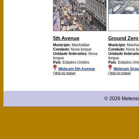
5th Avenue
Ground Zer
Municipio
: Manhattan
Municipio
: Manha
Condado
: Nova Iorque
Condado
: Nova I
Unidade federativa
: Nova
Unidade federati
Iorque
Iorque
País
: Estados Unidos
País
: Estados Un
Webcam 5th Avenue
Webcam Grou
(Veja no mapa)
(Veja no mapa)
© 2026 Meteosu