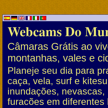
Webcams Do Mu
Câmaras Grátis ao vivo
montanhas, vales e c
Planeje seu dia para pr
caça, vela, surf e kite
inundações, nevascas, 
furacões em diferentes