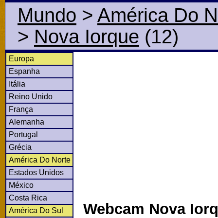
Mundo
>
América Do N
>
Nova Iorque
(12)
Europa
Espanha
Itália
Reino Unido
França
Alemanha
Portugal
Grécia
América Do Norte
Estados Unidos
México
Costa Rica
Webcam Nova Iorqu
América Do Sul