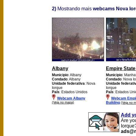
2)
Mostrando mais
webcams Nova Io
Albany
Empire State
Municipio
: Albany
Municipio
: Manha
Condado
: Albany
Condado
: Nova I
Unidade federativa
: Nova
Unidade federati
Iorque
Iorque
País
: Estados Unidos
País
: Estados Un
Webcam Albany
Webcam Empir
(Veja no mapa)
Building
(Veja no 
Add y
Are yo
Iorque
ads@m