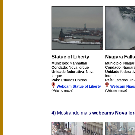
Statue of Liberty
Niagara Falls
Municipio
: Manhattan
Municipio
: Niagar
Condado
: Nova Iorque
Condado
: Niagar
Unidade federativa
: Nova
Unidade federati
Iorque
Iorque
País
: Estados Unidos
País
: Estados Un
Webcam Statue of Liberty
Webcam Niaga
(Veja no mapa)
(Veja no mapa)
4)
Mostrando mais
webcams Nova Io