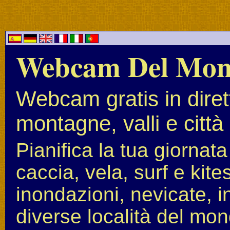
Webcam Del Mo
Webcam gratis in diret
montagne, valli e città
Pianifica la tua giornat
caccia, vela, surf e kit
inondazioni, nevicate, i
diverse località del mon