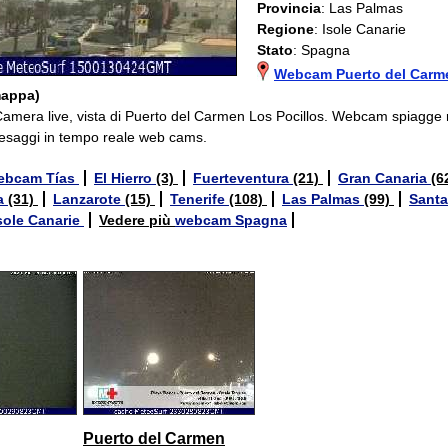
Provincia
: Las Palmas
Regione
: Isole Canarie
Stato
: Spagna
Webcam Puerto del Carme
mappa)
Camera live, vista di Puerto del Carmen Los Pocillos. Webcam spiagge 
esaggi in tempo reale web cams.
ebcam Tías
El Hierro
(3)
Fuerteventura
(21)
Gran Canaria
(6
a
(31)
Lanzarote
(15)
Tenerife
(108)
Las Palmas
(99)
Santa
ole Canarie
Vedere più
webcam Spagna
Puerto del Carmen