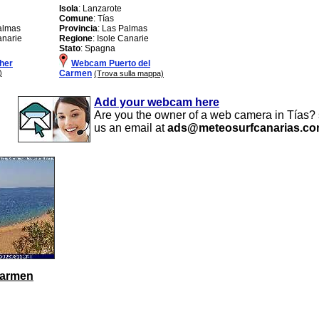
Isola
: Lanzarote
Comune
: Tías
almas
Provincia
: Las Palmas
anarie
Regione
: Isole Canarie
Stato
: Spagna
her
Webcam Puerto del
)
Carmen
(Trova sulla mappa)
Add your webcam here
Are you the owner of a web camera in Tías?
us an email at
ads@meteosurfcanarias.c
Carmen