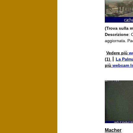
(Trova sulla 
Descrizione
: 
aggiornata. Pa
Vedere più
w
(1)
La Palm
più
webcam Is
Macher