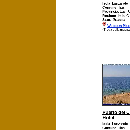
Isola
: Lanzarote
Comune
: Tías
Provincia
: Las P
Regione
: Isole C
Stato
: Spagna
Webcam Mac
(Trova sulla mappa
Puerto del 
Hotel
Isola
: Lanzarote
Comune
: Tías