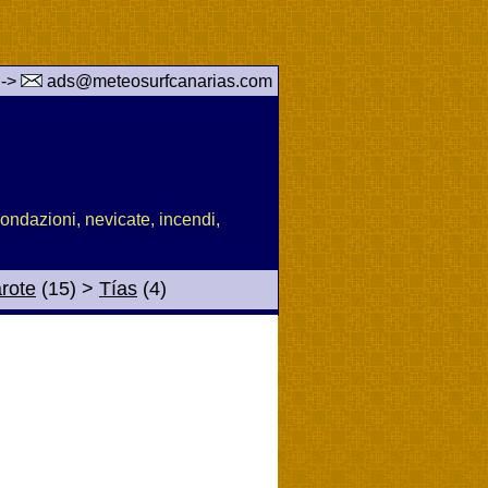
 ->
ads@meteosurfcanarias.com
nondazioni, nevicate, incendi,
rote
(15)
>
Tías
(4)