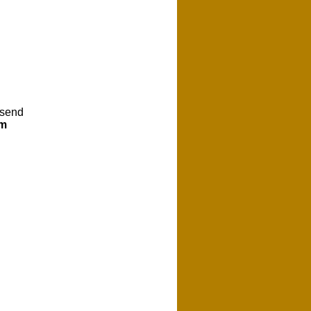
 send
om