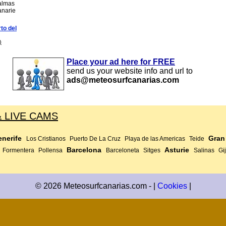
almas
anarie
to del
)
Place your ad here for FREE
send us your website info and url to
ads@meteosurfcanarias.com
& LIVE CAMS
enerife
Gran
Los Cristianos
Puerto De La Cruz
Playa de las Americas
Teide
Barcelona
Asturie
Formentera
Pollensa
Barceloneta
Sitges
Salinas
Gi
© 2026 Meteosurfcanarias.com - |
Cookies
|