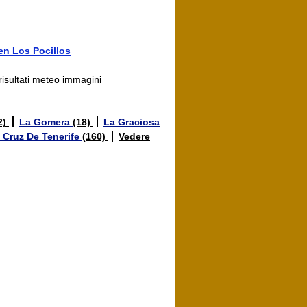
n Los Pocillos
risultati meteo immagini
2)
La Gomera
(18)
La Graciosa
 Cruz De Tenerife
(160)
Vedere