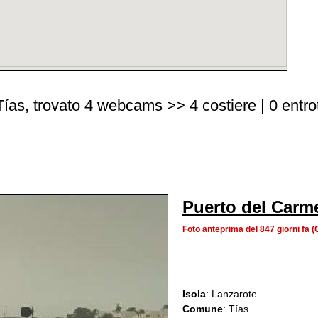
as, trovato 4 webcams >> 4 costiere | 0 entrot
Puerto del Carm
Foto anteprima del 847 giorni fa
Isola
: Lanzarote
Comune
: Tías