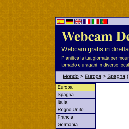
Webcam D
Webcam gratis in diretta
Pianifica la tua giornata per moun
tornado e uragani in diverse loca
Mondo
>
Europa
>
Spagna
(
Europa
Spagna
Italia
Regno Unito
Francia
Germania