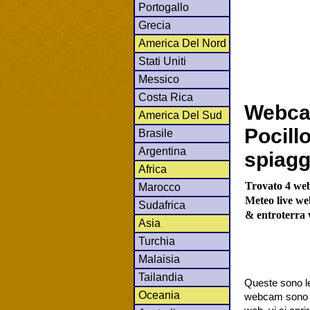
Portogallo
Grecia
America Del Nord
Stati Uniti
Messico
Costa Rica
Webca
America Del Sud
Pocill
Brasile
Argentina
spiagg
Africa
Trovato 4 web
Marocco
Meteo live web
Sudafrica
& entroterra
Asia
Turchia
Malaisia
Tailandia
Queste sono le
Oceania
webcam sono co