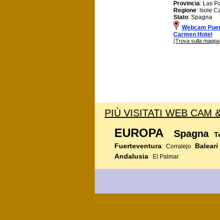
Provincia
: Las P
Regione
: Isole C
Stato
: Spagna
Webcam Puer
Carmen Hotel
(Trova sulla mappa
PIÙ VISITATI WEB CAM 
EUROPA
Spagna
T
Fuerteventura
Baleari
Corralejo
Andalusia
El Palmar