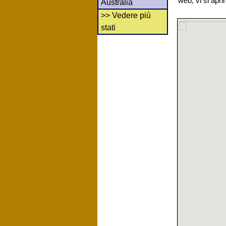
web, vi si apr
Australia
>> Vedere più
stati