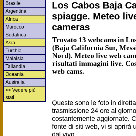
Los Cabos Baja Cal
Brasile
Argentina
spiagge. Meteo li
Africa
cameras
Marocco
Sudafrica
Trovato 13 webcams in Lo
Asia
(Baja California Sur, Mess
Turchia
Nord). Meteo live web came
Malaisia
risultati immagini live. Co
Tailandia
web cams.
Oceania
Australia
>> Vedere più
stati
Queste sono le foto in diret
trasmissione 24 ore al gior
costantemente aggiornate. Cl
fonte di siti web, vi si apri
dal vivo.