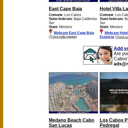
East Cape Baja
Hotel Villa L
Comune
: Los Cabos
Comune
: Los Ca
Stato federato
: Baja California
Stato federato
: B
Sur
Sur
Stato
: Messico
Stato
: Messico
Webcam East Cape Baja
Webcam Hotel 
(Trova sulla mappa)
Estancia
(Trova s
Add y
Are yo
Cabos?
ads@m
Medano Beach Cabo
Los Cabos P
San Lucas
Pedregal