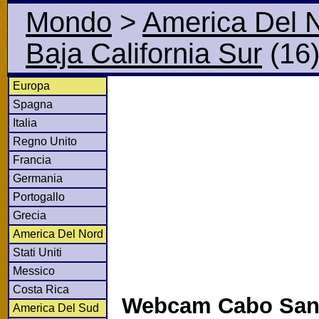
Mondo
>
America Del 
Baja California Sur
(16
Europa
Spagna
Italia
Regno Unito
Francia
Germania
Portogallo
Grecia
America Del Nord
Stati Uniti
Messico
Costa Rica
Webcam Cabo San 
America Del Sud