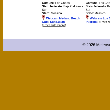
Comune
: Los Cabos
Comune
: Los Ca
Stato federato
: Baja California
Stato federato
: B
Sur
Sur
Stato
: Messico
Stato
: Messico
Webcam Medano Beach
Webcam Los C
Cabo San Lucas
Pedregal
(Trova s
(Trova sulla mappa)
© 2026 Meteosu