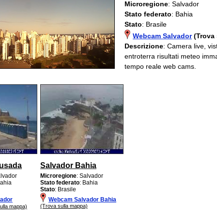
Microregione
: Salvador
Stato federato
: Bahia
Stato
: Brasile
Webcam Salvador
(Trova
Descrizione
: Camera live, vi
entroterra risultati meteo imm
tempo reale web cams.
ousada
Salvador Bahia
alvador
Microregione
: Salvador
Bahia
Stato federato
: Bahia
Stato
: Brasile
ador
Webcam Salvador Bahia
(Trova sulla mappa)
ulla mappa)