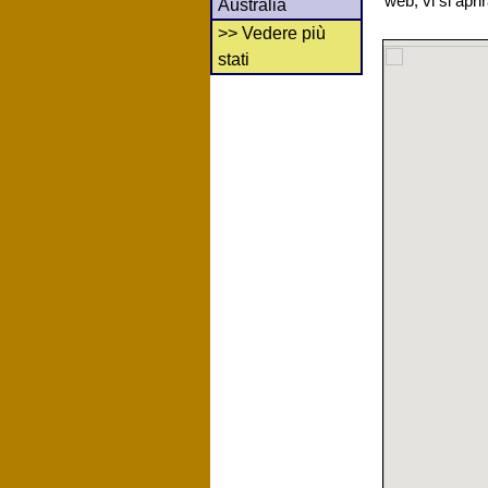
web, vi si apr
Australia
>> Vedere più
stati