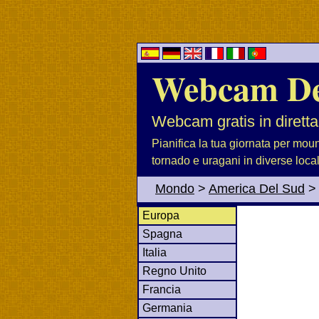
Webcam D
Webcam gratis in diretta
Pianifica la tua giornata per moun
tornado e uragani in diverse loca
Mondo
>
America Del Sud
Europa
Spagna
Italia
Regno Unito
Francia
Germania