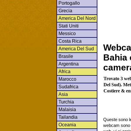
Portogallo
Grecia
America Del Nord
Stati Uniti
Messico
Costa Rica
Webca
America Del Sud
Bahia 
Brasile
Argentina
camer
Africa
Trovato 3 web
Marocco
Del Sud). Mete
Sudafrica
Costiere & en
Asia
Turchia
Malaisia
Tailandia
Queste sono le
Oceania
webcam sono co