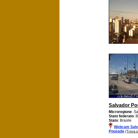
Salvador P
Microregione
: S
Stato federato
: 
Stato
: Brasile
Webcam Salv
Pousada
(Trova s