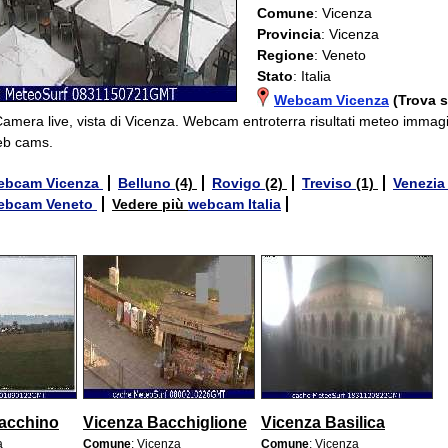
Comune
: Vicenza
Provincia
: Vicenza
Regione
: Veneto
Stato
: Italia
Webcam Vicenza
(Trova 
Camera live, vista di Vicenza. Webcam entroterra risultati meteo immag
eb cams.
ebcam Vicenza
Belluno
(4)
Rovigo
(2)
Treviso
(1)
Venezi
ebcam Veneto
Vedere più
webcam Italia
acchino
Vicenza Bacchiglione
Vicenza Basilica
a
Comune
: Vicenza
Comune
: Vicenza