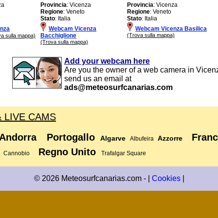
za
Provincia
: Vicenza
Provincia
: Vicenza
Regione
: Veneto
Regione
: Veneto
Stato
: Italia
Stato
: Italia
nza
Webcam Vicenza
Webcam Vicenza Basilica
Bacchiglione
(Trova sulla mappa)
va sulla mappa)
(Trova sulla mappa)
Add your webcam here
Are you the owner of a web camera in Vicen
send us an email at
ads@meteosurfcanarias.com
& LIVE CAMS
Andorra
Portogallo
Franc
Algarve
Azzorre
Albufeira
Regno Unito
Cannobio
Trafalgar Square
© 2026 Meteosurfcanarias.com - |
Cookies
|