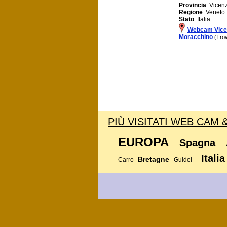
Provincia
: Vicen
Regione
: Veneto
Stato
: Italia
Webcam Vice
Moracchino
(Tro
PIÙ VISITATI WEB CAM 
EUROPA
Spagna
Italia
Bretagne
Carro
Guidel