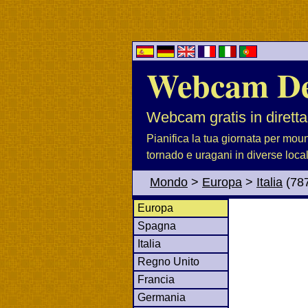
Webcam D
Webcam gratis in diretta
Pianifica la tua giornata per moun
tornado e uragani in diverse loca
Mondo
>
Europa
>
Italia
(78
Europa
Spagna
Italia
Regno Unito
Francia
Germania