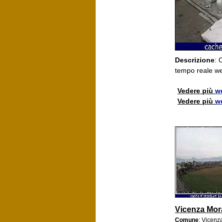
Descrizione
: 
tempo reale w
Vedere più
w
Vedere più
w
Vicenza Mor
Comune
: Vicenz