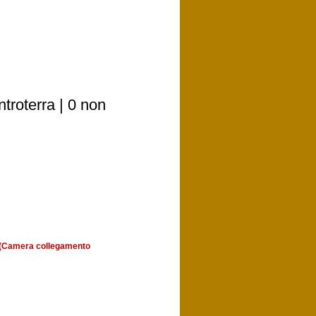
troterra | 0 non
a (Camera collegamento