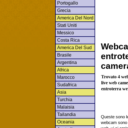
Portogallo
Grecia
America Del Nord
Stati Uniti
Messico
Costa Rica
Webca
America Del Sud
entrot
Brasile
Argentina
camer
Africa
Trovato 4 web
Marocco
live web camer
Sudafrica
entroterra we
Asia
Turchia
Malaisia
Tailandia
Queste sono le
Oceania
webcam sono co