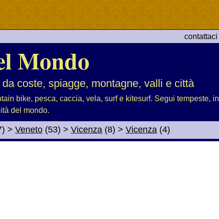
contattaci
el Mondo
 da coste, spiagge, montagne, valli e città
tain bike, pesca, caccia, vela, surf e kitesurf. Segui tempeste, i
lità del mondo.
7)
>
Veneto
(53)
>
Vicenza
(8)
>
Vicenza
(4)