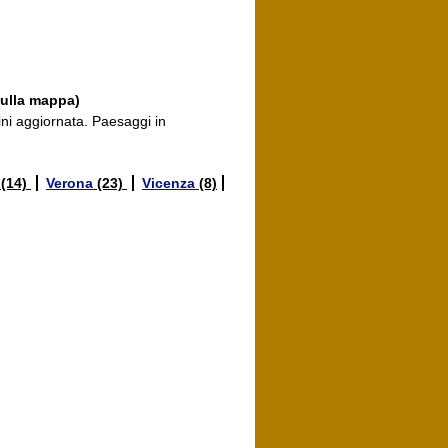
sulla mappa)
ini aggiornata. Paesaggi in
a
(14)
Verona
(23)
Vicenza
(8)