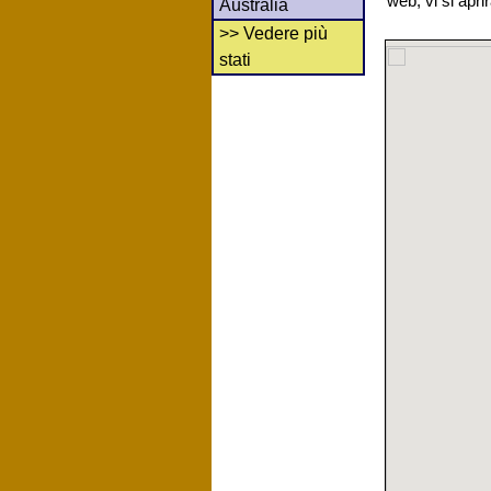
web, vi si apr
Australia
>> Vedere più
stati