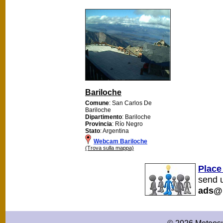
Bariloche
Comune
: San Carlos De
Bariloche
Dipartimento
: Bariloche
Provincia
: Río Negro
Stato
: Argentina
Webcam Bariloche
(Trova sulla mappa)
Place
send u
ads@