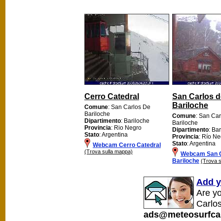
Cerro Catedral
San Carlos d
Bariloche
Comune
: San Carlos De
Bariloche
Comune
: San Ca
Dipartimento
: Bariloche
Bariloche
Provincia
: Rio Negro
Dipartimento
: Ba
Stato
: Argentina
Provincia
: Río N
Stato
: Argentina
Webcam Cerro Catedral
(Trova sulla mappa)
Webcam San C
Bariloche
(Trova 
Add y
Are y
Carlos
ads@meteosurfca