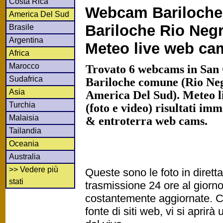
Costa Rica
Webcam Bariloche
America Del Sud
Bariloche Rio Negr
Brasile
Argentina
Meteo live web ca
Africa
Marocco
Trovato 6 webcams in San
Sudafrica
Bariloche comune (Rio Neg
Asia
America Del Sud). Meteo 
Turchia
(foto e video) risultati imm
Malaisia
& entroterra web cams.
Tailandia
Oceania
Australia
>> Vedere più
Queste sono le foto in diret
stati
trasmissione 24 ore al gior
costantemente aggiornate. Cl
fonte di siti web, vi si apri