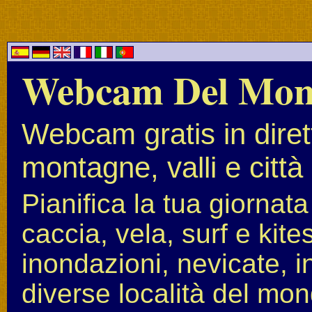
Webcam Del Mo
Webcam gratis in diret
montagne, valli e città
Pianifica la tua giornat
caccia, vela, surf e kit
inondazioni, nevicate, i
diverse località del mon