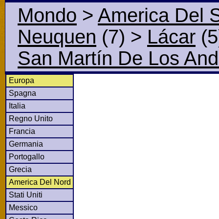
Mondo
>
America Del 
Neuquen
(7)
>
Lácar
(5
San Martín De Los An
Europa
Spagna
Italia
Regno Unito
Francia
Germania
Portogallo
Grecia
America Del Nord
Stati Uniti
Messico