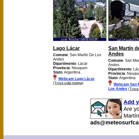
Lago Lácar
San Martín d
Andes
Comune
: San Martín De Los
Andes
Comune
: San Mar
Dipartimento
: Lácar
Andes
Provincia
: Neuquen
Dipartimento
: Lá
Stato
: Argentina
Provincia
: Neuqu
Stato
: Argentina
Webcam Lago Lácar
(Trova sulla mappa)
Webcam San M
Los Andes
(Trova
Add y
Are y
Martí
ads@meteosurfca