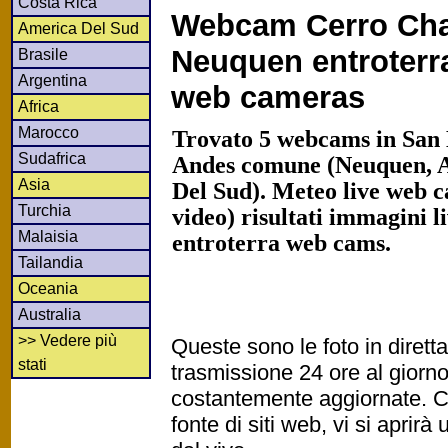
Costa Rica
Webcam Cerro Cha
America Del Sud
Neuquen entroterra
Brasile
Argentina
web cameras
Africa
Marocco
Trovato 5 webcams in San
Sudafrica
Andes comune (Neuquen, A
Asia
Del Sud). Meteo live web c
Turchia
video) risultati immagini l
Malaisia
entroterra web cams.
Tailandia
Oceania
Australia
>> Vedere più
Queste sono le foto in diret
stati
trasmissione 24 ore al gior
costantemente aggiornate. Cl
fonte di siti web, vi si apri