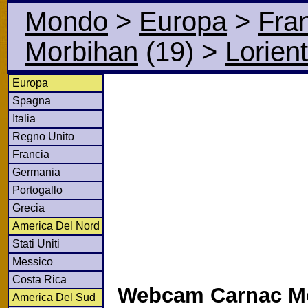
Mondo
>
Europa
>
Fra
Morbihan
(19)
>
Lorient
Europa
Spagna
Italia
Regno Unito
Francia
Germania
Portogallo
Grecia
America Del Nord
Stati Uniti
Messico
Costa Rica
Webcam Carnac M
America Del Sud