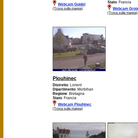
Stato
: Francia
Webcam Guidel
(Trova sulla mappa)
Webcam Groix
(Trova sulla mappa)
Plouhinec
Distretto
: Lorient
Dipartimento
: Morbihan
Regione
: Bretagna
Stato
: Francia
Webcam Plouhinec
(Trova sulla mappa)