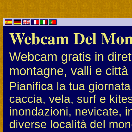
Webcam Del Mo
Webcam gratis in diret
montagne, valli e città
Pianifica la tua giornat
caccia, vela, surf e kit
inondazioni, nevicate, i
diverse località del mon