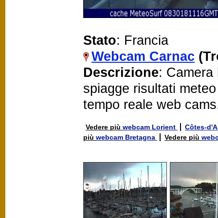
Stato
: Francia
Webcam Carnac
(T
Descrizione
: Camera 
spiagge risultati mete
tempo reale web cams
Vedere più
webcam Lorient
Côtes-d'
più
webcam Bretagna
Vedere più
webc