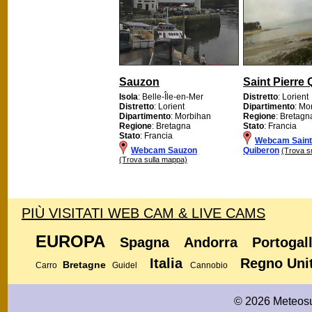
Sauzon
Saint Pierre
Isola
: Belle-Île-en-Mer
Distretto
: Lorient
Distretto
: Lorient
Dipartimento
: Mo
Dipartimento
: Morbihan
Regione
: Bretagn
Regione
: Bretagna
Stato
: Francia
Stato
: Francia
Webcam Saint
Webcam Sauzon
Quiberon
(Trova s
(Trova sulla mappa)
PIÙ VISITATI WEB CAM & LIVE CAMS
EUROPA
Spagna
Andorra
Portogal
Italia
Regno Uni
Bretagne
Carro
Guidel
Cannobio
© 2026 Meteosu