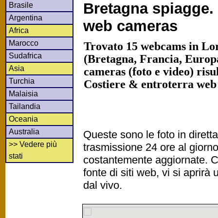
Bretagna spiagge. 
Brasile
Argentina
web cameras
Africa
Marocco
Trovato 15 webcams in Lori
Sudafrica
(Bretagna, Francia, Europ
Asia
cameras (foto e video) risu
Turchia
Costiere & entroterra web
Malaisia
Tailandia
Oceania
Australia
Queste sono le foto in diret
>> Vedere più
trasmissione 24 ore al gior
stati
costantemente aggiornate. Cl
fonte di siti web, vi si apri
dal vivo.