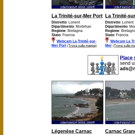
La Trinité-sur-Mer Port
La Trinité-su
Distretto
: Lorient
Distretto
: Lorient
Dipartimento
: Morbihan
Dipartimento
: Mo
Regione
: Bretagna
Regione
: Bretagn
Stato
: Francia
Stato
: Francia
Webcam La Trinité-sur-
Webcam La Tri
Mer Port
Mer
(Trova sulla mappa)
(Trova sulla m
Place 
send us
ads@m
Légenèse Carnac
Carnac Gran