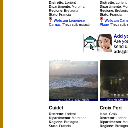
Distretto
: Lorient
Distretto
: Lorient
Dipartimento
: Morbihan
Dipartimento
: Mo
Regione
: Bretagna
Regione
: Bretagn
Stato
: Francia
Stato
: Francia
Webcam Légenèse
Webcam Carn
Carnac
Plage
(Trova sulla mappa)
(Trova sulla
Add y
Are yo
send u
ads@m
Guidel
Groix Port
Distretto
: Lorient
Isola
: Groix
Dipartimento
: Morbihan
Distretto
: Lorient
Regione
: Bretagna
Dipartimento
: Mo
Stato
: Francia
Regione
: Bretagn