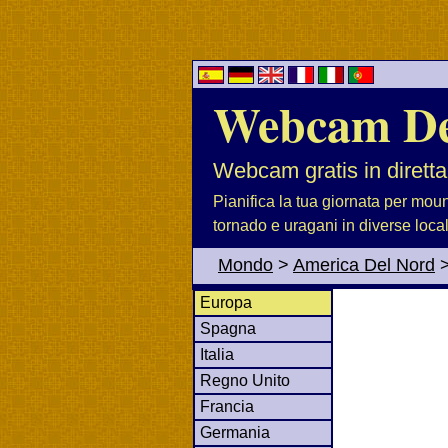
Webcam D
Webcam gratis in diretta
Pianifica la tua giornata per moun
tornado e uragani in diverse loca
Mondo
>
America Del Nord
Europa
Spagna
Italia
Regno Unito
Francia
Germania