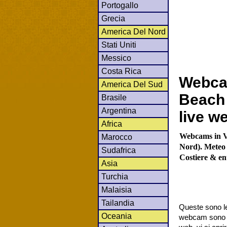
Portogallo
Grecia
America Del Nord
Stati Uniti
Messico
Costa Rica
Webcam
America Del Sud
Beach 
Brasile
Argentina
live w
Africa
Webcams in Vi
Marocco
Nord). Meteo l
Sudafrica
Costiere & en
Asia
Turchia
Malaisia
Tailandia
Queste sono le
Oceania
webcam sono co