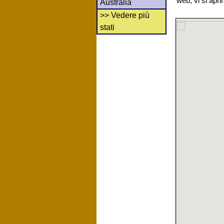
web, vi si apr
Australia
>> Vedere più
stati