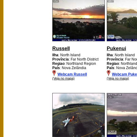
Russell
Pukenui
Ilha
: North Island
Ilha
: North Island
Província
: Far North District
Província
: Far Nor
Regiao
: Northland Region
Regiao
: Northlan
País
: Nova Zelândia
País
: Nova Zelân
Webcam Russell
Webcam Puke
(Veja no mapa)
(Veja no mapa)