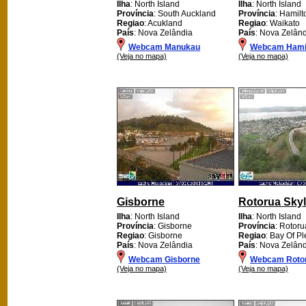
Ilha
: North Island
Ilha
: North Island
Província
: South Auckland
Província
: Hamilt
Regiao
: Acukland
Regiao
: Waikato
País
: Nova Zelândia
País
: Nova Zelân
Webcam Manukau
Webcam Hami
(Veja no mapa)
(Veja no mapa)
Gisborne
Rotorua Skyl
Ilha
: North Island
Ilha
: North Island
Província
: Gisborne
Província
: Rotoru
Regiao
: Gisborne
Regiao
: Bay Of Pl
País
: Nova Zelândia
País
: Nova Zelân
Webcam Gisborne
Webcam Rotor
(Veja no mapa)
(Veja no mapa)