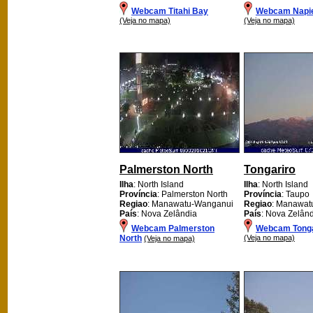
Webcam Titahi Bay
Webcam Napie
(Veja no mapa)
(Veja no mapa)
Palmerston North
Tongariro
Ilha
: North Island
Ilha
: North Island
Província
: Palmerston North
Província
: Taupo
Regiao
: Manawatu-Wanganui
Regiao
: Manawat
País
: Nova Zelândia
País
: Nova Zelân
Webcam Palmerston
Webcam Tonga
North
(Veja no mapa)
(Veja no mapa)