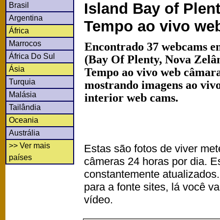
Island Bay of Plent
Brasil
Argentina
Tempo ao vivo we
África
Marrocos
Encontrado 37 webcams em
África Do Sul
(Bay Of Plenty, Nova Zelâ
Ásia
Tempo ao vivo web câmaras
Turquia
mostrando imagens ao vivo
Malásia
interior web cams.
Tailândia
Oceania
Austrália
>> Ver mais
Estas são fotos de viver met
países
câmeras 24 horas por dia. 
constantemente atualizados.
para a fonte sites, lá você 
vídeo.