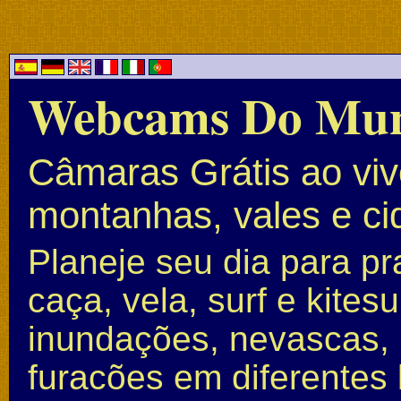
Webcams Do Mu
Câmaras Grátis ao vivo
montanhas, vales e c
Planeje seu dia para pr
caça, vela, surf e kite
inundações, nevascas, 
furacões em diferentes