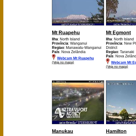
Mt Ruapehu
Mt Egmont
Ilha
: North Island
Ilha
: North Island
Província
: Wanganui
Província
: New P
Regiao
: Manawatu-Wanganui
District
País
: Nova Zelândia
Regiao
: Taranaki
País
: Nova Zelân
Webcam Mt Ruapehu
(Veja no mapa)
Webcam Mt E
(Veja no mapa)
Manukau
Hamilton