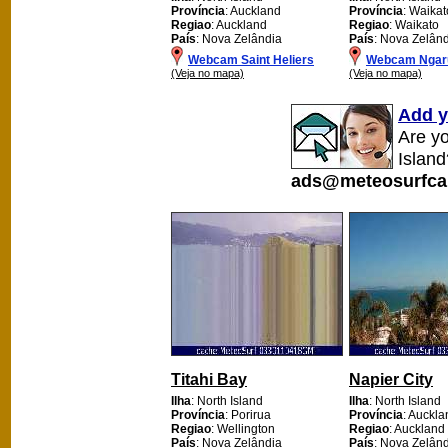
Província
: Auckland
Província
: Waikato
Regiao
: Auckland
Regiao
: Waikato
País
: Nova Zelândia
País
: Nova Zelân
Webcam Saint Heliers
Webcam Ngar
(Veja no mapa)
(Veja no mapa)
Add y
Are y
Island
ads@meteosurfca
Titahi Bay
Napier City
Ilha
: North Island
Ilha
: North Island
Província
: Porirua
Província
: Auckla
Regiao
: Wellington
Regiao
: Auckland
País
: Nova Zelândia
País
: Nova Zelân