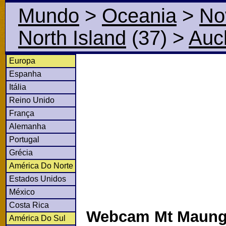
Mundo
>
Oceania
>
No
North Island
(37)
>
Auc
Europa
Espanha
Itália
Reino Unido
França
Alemanha
Portugal
Grécia
América Do Norte
Estados Unidos
México
Costa Rica
Webcam Mt Maung
América Do Sul