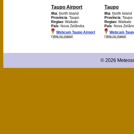
Taupo Airport
Taupo
Ilha
: North Island
Ilha
: North Island
Província
: Taupo
Província
: Taupo
Regiao
: Waikato
Regiao
: Waikato
País
: Nova Zelândia
País
: Nova Zelân
Webcam Taupo Airport
Webcam Taup
(Veja no mapa)
(Veja no mapa)
© 2026 Meteosu