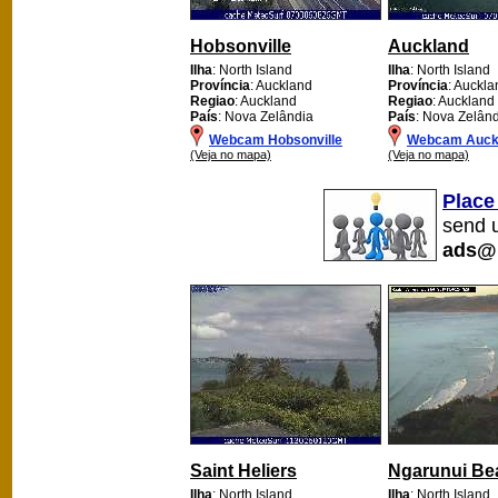
Hobsonville
Auckland
Ilha
: North Island
Ilha
: North Island
Província
: Auckland
Província
: Auckla
Regiao
: Auckland
Regiao
: Auckland
País
: Nova Zelândia
País
: Nova Zelân
Webcam Hobsonville
Webcam Auck
(Veja no mapa)
(Veja no mapa)
Place
send u
ads@
Saint Heliers
Ngarunui Be
Ilha
: North Island
Ilha
: North Island