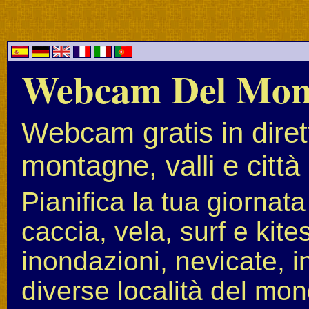
Webcam Del Mo
Webcam gratis in diret
montagne, valli e città
Pianifica la tua giornat
caccia, vela, surf e kit
inondazioni, nevicate, i
diverse località del mon