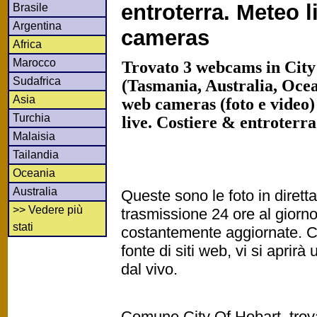
entroterra. Meteo 
Brasile
Argentina
cameras
Africa
Marocco
Trovato 3 webcams in Cit
Sudafrica
(Tasmania, Australia, Ocea
Asia
web cameras (foto e video)
Turchia
live. Costiere & entroterr
Malaisia
Tailandia
Oceania
Australia
Queste sono le foto in diret
>> Vedere più
trasmissione 24 ore al gior
stati
costantemente aggiornate. Cl
fonte di siti web, vi si apri
dal vivo.
Comune City Of Hobart, trova