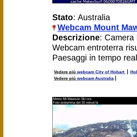
Stato
: Australia
Webcam Mount Ma
Descrizione
: Camera 
Webcam entroterra risu
Paesaggi in tempo rea
Vedere più
webcam City of Hobart
Ho
Vedere più
webcam Australia
Meteo Mt Mawson Ski ora
Foto anteprima del 30 minuti fa