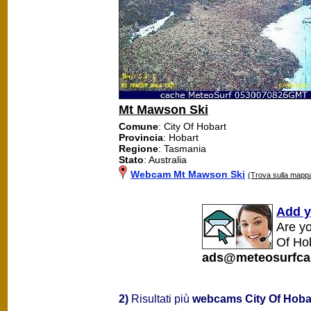
Mt Mawson Ski
Comune
: City Of Hobart
Provincia
: Hobart
Regione
: Tasmania
Stato
: Australia
Webcam Mt Mawson Ski
(Trova sulla mapp
Add y
Are yo
Of Hob
ads@meteosurfca
2)
Risultati più
webcams City Of Hoba