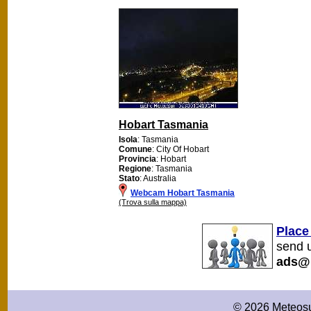
Hobart Tasmania
Isola
: Tasmania
Comune
: City Of Hobart
Provincia
: Hobart
Regione
: Tasmania
Stato
: Australia
Webcam Hobart Tasmania
(Trova sulla mappa)
Place
send u
ads@
© 2026 Meteosu