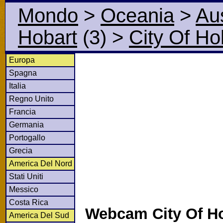
Mondo
>
Oceania
>
Aus
Hobart
(3)
>
City Of Ho
Europa
Spagna
Italia
Regno Unito
Francia
Germania
Portogallo
Grecia
America Del Nord
Stati Uniti
Messico
Costa Rica
Webcam City Of H
America Del Sud