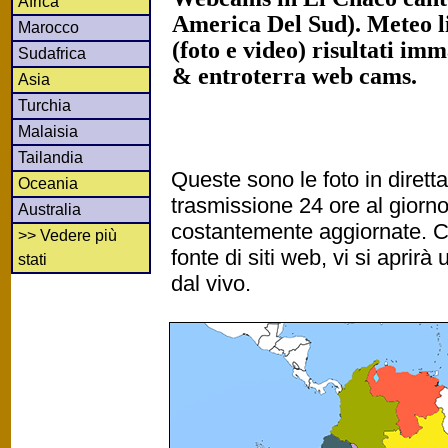
Africa
America Del Sud). Meteo 
Marocco
(foto e video) risultati imm
Sudafrica
& entroterra web cams.
Asia
Turchia
Malaisia
Tailandia
Queste sono le foto in diret
Oceania
trasmissione 24 ore al gior
Australia
costantemente aggiornate. Cl
>> Vedere più
fonte di siti web, vi si apri
stati
dal vivo.