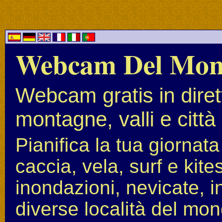
Webcam Del Mo
Webcam gratis in diret
montagne, valli e città
Pianifica la tua giornat
caccia, vela, surf e kit
inondazioni, nevicate, i
diverse località del mon