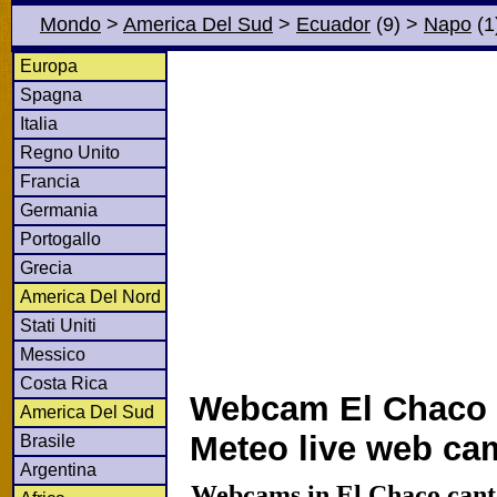
Mondo
>
America Del Sud
>
Ecuador
(9)
>
Napo
(1
Europa
Spagna
Italia
Regno Unito
Francia
Germania
Portogallo
Grecia
America Del Nord
Stati Uniti
Messico
Costa Rica
Webcam El Chaco e
America Del Sud
Meteo live web ca
Brasile
Argentina
Webcams in El Chaco cant