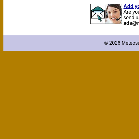
Add y
Are yo
send u
ads@m
© 2026 Meteosu