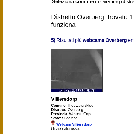
Seleziona comune
in Overberg (distre
Distretto Overberg, trovato 1
funziona
5)
Risultati più
webcams Overberg
ent
Villiersdorp
Comune
: Theewaterskloof
Distretto
: Overberg
Provincia
: Western Cape
Stato
: Sudafrica
Webcam Villiersdorp
(Trova sulla mappa)