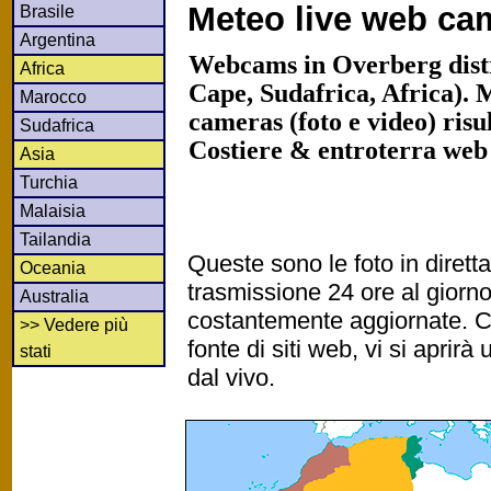
Meteo live web ca
Brasile
Argentina
Webcams in Overberg dist
Africa
Cape, Sudafrica, Africa). 
Marocco
cameras (foto e video) risu
Sudafrica
Costiere & entroterra web
Asia
Turchia
Malaisia
Tailandia
Queste sono le foto in diret
Oceania
trasmissione 24 ore al gior
Australia
costantemente aggiornate. Cl
>> Vedere più
fonte di siti web, vi si apri
stati
dal vivo.