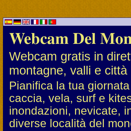
Webcam Del Mo
Webcam gratis in diret
montagne, valli e città
Pianifica la tua giornat
caccia, vela, surf e kit
inondazioni, nevicate, i
diverse località del mon