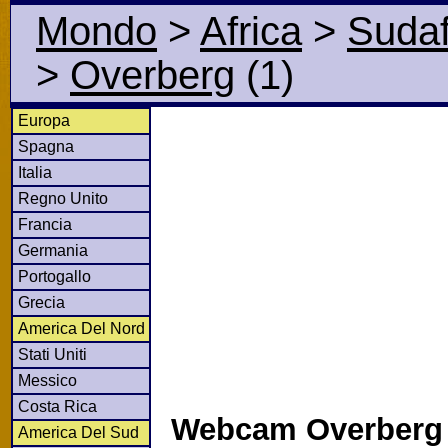
Mondo
>
Africa
>
Sudaf
>
Overberg
(1)
Europa
Spagna
Italia
Regno Unito
Francia
Germania
Portogallo
Grecia
America Del Nord
Stati Uniti
Messico
Costa Rica
Webcam Overberg e
America Del Sud