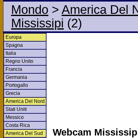
Mondo
>
America Del 
Mississipi
(2)
Europa
Spagna
Italia
Regno Unito
Francia
Germania
Portogallo
Grecia
America Del Nord
Stati Uniti
Messico
Costa Rica
Webcam Mississipi
America Del Sud