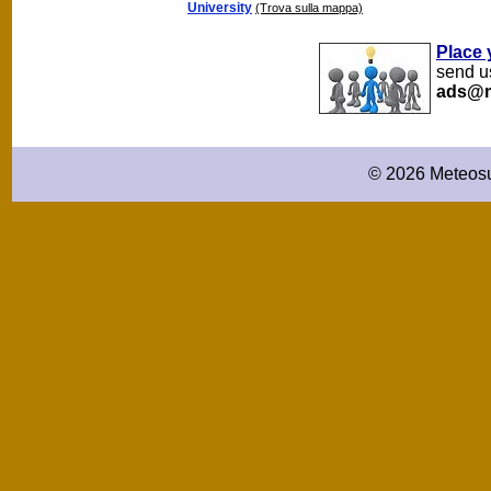
University
(Trova sulla mappa)
Place 
send us
ads@m
© 2026 Meteosu