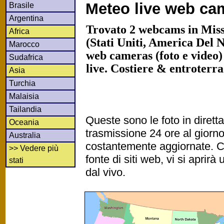
Meteo live web ca
Brasile
Argentina
Trovato 2 webcams in Missi
Africa
(Stati Uniti, America Del 
Marocco
web cameras (foto e video)
Sudafrica
live. Costiere & entroterr
Asia
Turchia
Malaisia
Tailandia
Queste sono le foto in diret
Oceania
trasmissione 24 ore al gior
Australia
costantemente aggiornate. Cl
>> Vedere più
fonte di siti web, vi si apri
stati
dal vivo.