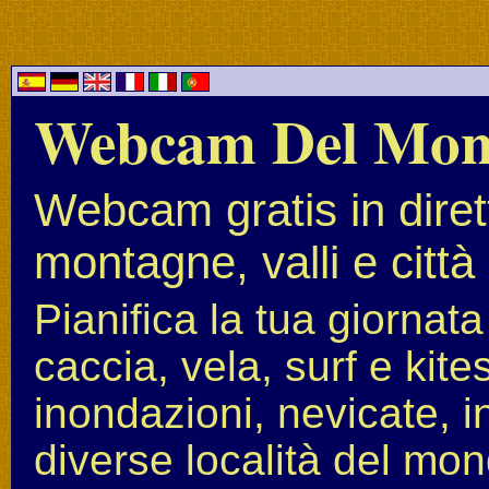
Webcam Del Mo
Webcam gratis in diret
montagne, valli e città
Pianifica la tua giornat
caccia, vela, surf e kit
inondazioni, nevicate, i
diverse località del mon