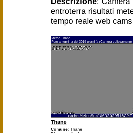
Descrizione
: Camera 
entroterra risultati me
tempo reale web cams
Meteo Thane
Foto anteprima del 3019 giorni fa (Camera collegamento
Thane
Comune
: Thane