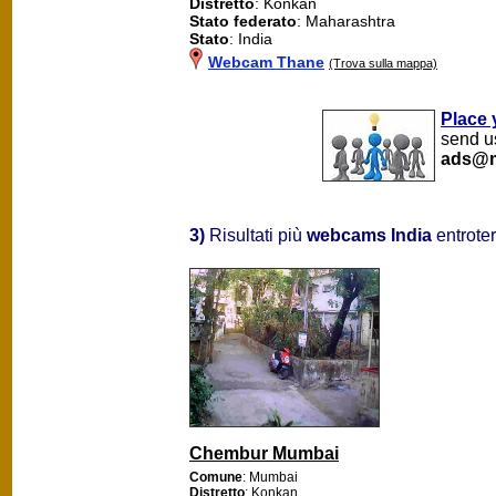
Distretto
: Konkan
Stato federato
: Maharashtra
Stato
: India
Webcam Thane
(Trova sulla mappa)
Place 
send us
ads@m
3)
Risultati più
webcams India
entrote
Chembur Mumbai
Comune
: Mumbai
Distretto
: Konkan