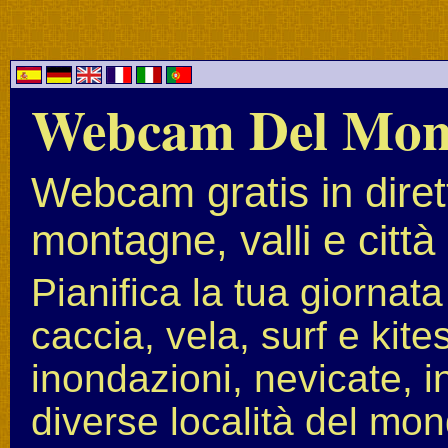
Webcam Del Mo
Webcam gratis in diret
montagne, valli e città
Pianifica la tua giornat
caccia, vela, surf e kit
inondazioni, nevicate, i
diverse località del mon