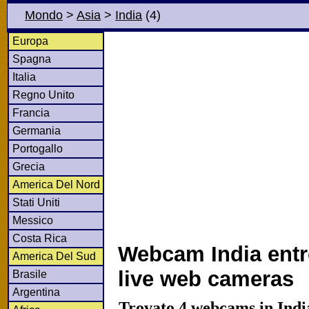
Mondo
>
Asia
>
India
(4)
Europa
Spagna
Italia
Regno Unito
Francia
Germania
Portogallo
Grecia
America Del Nord
Stati Uniti
Messico
Costa Rica
Webcam India entr
America Del Sud
live web cameras
Brasile
Argentina
Trovato 4 webcams in India