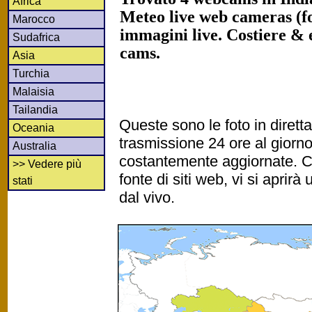
Africa
Meteo live web cameras (fot
Marocco
immagini live. Costiere &
Sudafrica
cams.
Asia
Turchia
Malaisia
Tailandia
Queste sono le foto in diret
Oceania
trasmissione 24 ore al gior
Australia
costantemente aggiornate. Cl
>> Vedere più
fonte di siti web, vi si apri
stati
dal vivo.