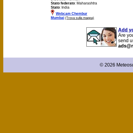
Stato federato
: Maharashtra
Stato
: India
Webcam Chembur
Mumbai
(Trova sulla mappa)
Add y
Are yo
send u
ads@m
© 2026 Meteosu