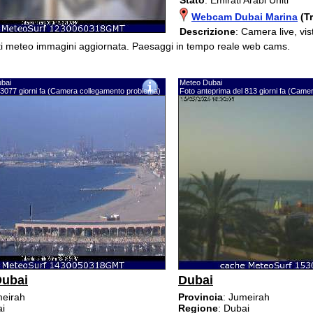
Webcam Dubai Marina
(T
Descrizione
: Camera live, v
ati meteo immagini aggiornata. Paesaggi in tempo reale web cams.
bai
Meteo Dubai
 3077 giorni fa (Camera collegamento problema)
Foto anteprima del 813 giorni fa (Cam
Dubai
Dubai
meirah
Provincia
: Jumeirah
ai
Regione
: Dubai