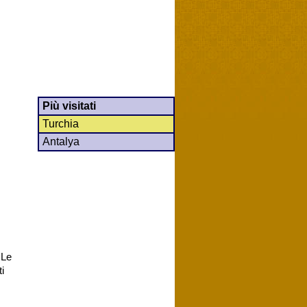
Più visitati
Turchia
Antalya
 Le
i