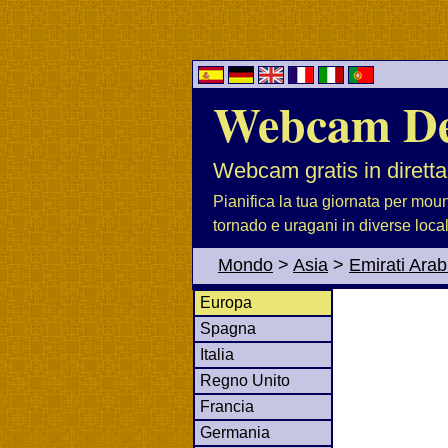
Webcam D
Webcam gratis in diretta
Pianifica la tua giornata per moun
tornado e uragani in diverse loca
Mondo
>
Asia
>
Emirati Arabi
Europa
Spagna
Italia
Regno Unito
Francia
Germania