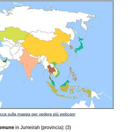
icca sulla mappa per vedere più webcam
comune
in Jumeirah (provincia):
(3)