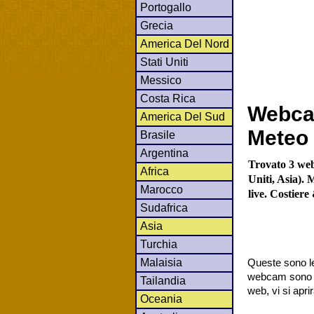
Portogallo
Grecia
America Del Nord
Stati Uniti
Messico
Costa Rica
Webca
America Del Sud
Meteo 
Brasile
Argentina
Trovato 3 web
Africa
Uniti, Asia). 
Marocco
live. Costier
Sudafrica
Asia
Turchia
Malaisia
Queste sono le
webcam sono co
Tailandia
web, vi si apr
Oceania