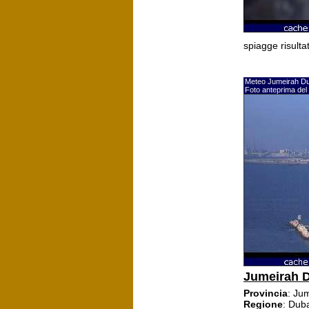
spiagge risult
Meteo Jumeirah Du
Foto anteprima del
Jumeirah 
Provincia
: Ju
Regione
: Dub