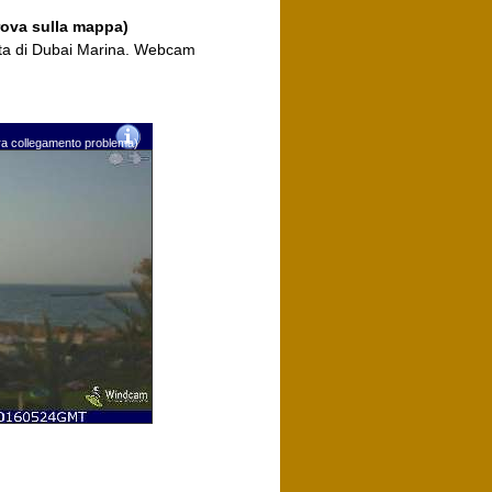
rova sulla mappa)
ista di Dubai Marina. Webcam
era collegamento problema)