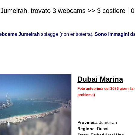
 Jumeirah, trovato 3 webcams >> 3 costiere | 0 
ebcams Jumeirah
spiagge (non entroterra).
Sono immagini da
Dubai Marina
Foto anteprima del 3076 giorni f
problema)
Provincia
: Jumeirah
Regione
: Dubai
Stato
: Emirati Arabi Uniti