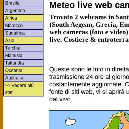
Meteo live web ca
Brasile
Argentina
Trovato 2 webcams in Sant
Africa
(South Aegean, Grecia, Eu
Marocco
web cameras (foto e video)
Sudafrica
live. Costiere & entroterr
Asia
Turchia
Malaisia
Tailandia
Queste sono le foto in diret
Oceania
trasmissione 24 ore al gior
Australia
costantemente aggiornate. Cl
>> Vedere più
fonte di siti web, vi si apri
stati
dal vivo.