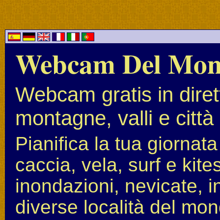
Webcam Del Mo
Webcam gratis in diret
montagne, valli e città
Pianifica la tua giornat
caccia, vela, surf e kit
inondazioni, nevicate, i
diverse località del mon