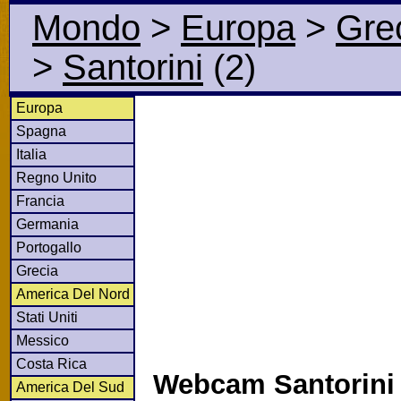
Mondo
>
Europa
>
Gre
>
Santorini
(2)
Europa
Spagna
Italia
Regno Unito
Francia
Germania
Portogallo
Grecia
America Del Nord
Stati Uniti
Messico
Costa Rica
Webcam Santorini 
America Del Sud