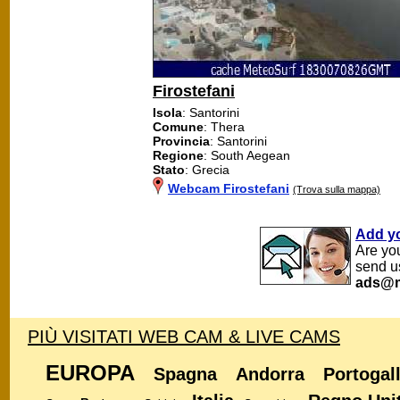
Firostefani
Isola
: Santorini
Comune
: Thera
Provincia
: Santorini
Regione
: South Aegean
Stato
: Grecia
Webcam Firostefani
(Trova sulla mappa)
Add y
Are yo
send u
ads@m
PIÙ VISITATI WEB CAM & LIVE CAMS
EUROPA
Spagna
Andorra
Portogal