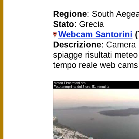
Regione
: South Aege
Stato
: Grecia
Webcam Santorini
Descrizione
: Camera l
spiagge risultati mete
tempo reale web cams
Meteo Firostefani ora
Foto anteprima del 3 ore, 51 minuti fa