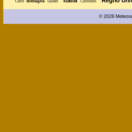
Italia
Regno Uni
Bretagne
Carro
Guidel
Cannobio
© 2026 Meteosu