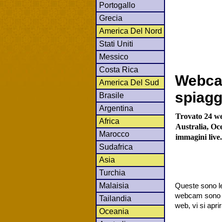
Portogallo
Grecia
America Del Nord
Stati Uniti
Messico
Costa Rica
Webca
America Del Sud
spiagg
Brasile
Argentina
Trovato 24 w
Africa
Australia, Oce
Marocco
immagini live
Sudafrica
Asia
Turchia
Malaisia
Queste sono le
webcam sono co
Tailandia
web, vi si apr
Oceania