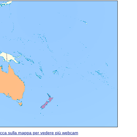
icca sulla mappa per vedere più webcam