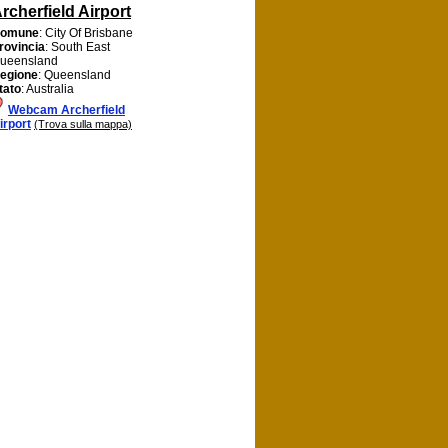
rcherfield Airport
omune
: City Of Brisbane
rovincia
: South East
ueensland
egione
: Queensland
tato
: Australia
Webcam Archerfield
irport
(Trova sulla mappa)