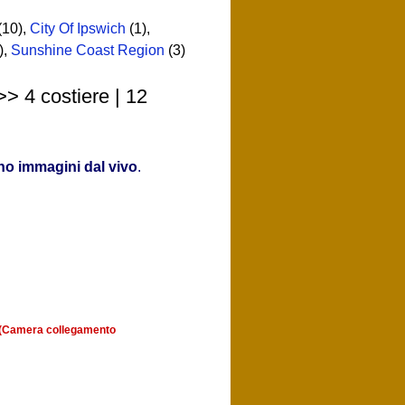
(10)
,
City Of Ipswich
(1)
,
)
,
Sunshine Coast Region
(3)
> 4 costiere | 12
o immagini dal vivo
.
a (Camera collegamento