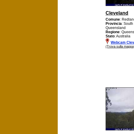
Cleveland
Comune
: Redlan
Provincia
: South
Queensland
Regione
: Queen
Stato
: Australia
Webcam Clev
(Trova sulla mappa