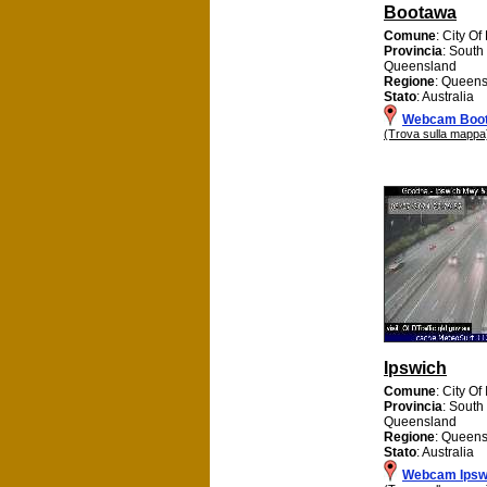
Bootawa
Comune
: City Of
Provincia
: South
Queensland
Regione
: Queen
Stato
: Australia
Webcam Boo
(Trova sulla mappa
Ipswich
Comune
: City Of
Provincia
: South
Queensland
Regione
: Queen
Stato
: Australia
Webcam Ipsw