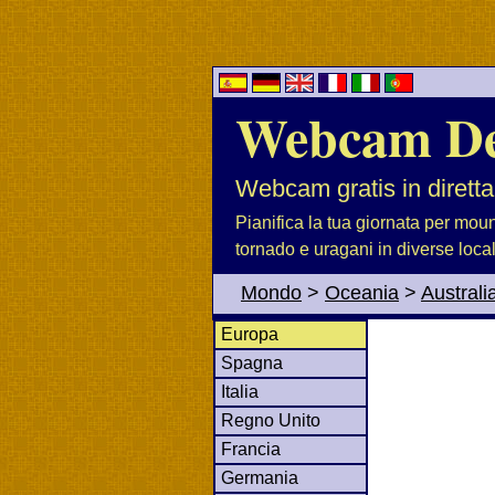
Webcam D
Webcam gratis in diretta
Pianifica la tua giornata per moun
tornado e uragani in diverse loca
Mondo
>
Oceania
>
Australi
Europa
Spagna
Italia
Regno Unito
Francia
Germania