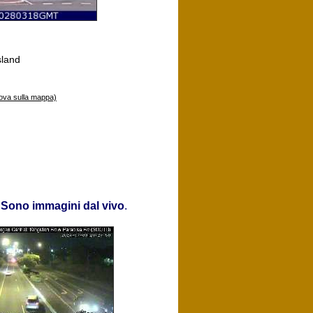
sland
ova sulla mappa)
.
Sono immagini dal vivo
.