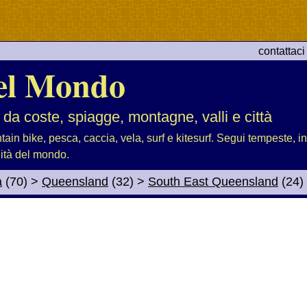
contattaci
el Mondo
 da coste, spiagge, montagne, valli e città
tain bike, pesca, caccia, vela, surf e kitesurf. Segui tempeste, i
lità del mondo.
a
(70)
>
Queensland
(32)
>
South East Queensland
(24)