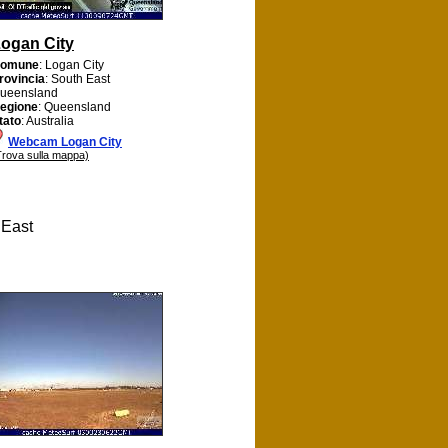
ogan City
omune
: Logan City
rovincia
: South East
ueensland
egione
: Queensland
tato
: Australia
Webcam Logan City
Trova sulla mappa)
 East