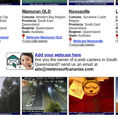
Wamuran QLD
Noosaville
L
d City
Comune
: Moreton Bay Region
Comune
: Sunshine Coast
C
 East
Provincia
: South East
Region
P
Queensland
Provincia
: South East
Q
sland
Regione
: Queensland
Queensland
R
Stato
: Australia
Regione
: Queensland
S
Stato
: Australia
eland
Webcam Wamuran QLD
)
(Trova sulla mappa)
Webcam Noosaville
(
(Trova sulla mappa)
Add your webcam here
Are you the owner of a web camera in South
Queensland? send us an email at
ads@meteosurfcanarias.com