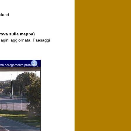
sland
rova sulla mappa)
magini aggiornata. Paesaggi
mera collegamento problema)