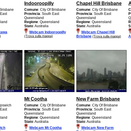
Indooroopilly
Chapel Hill Brisbane
A
 Brisbane
Comune
: City Of Brisbane
Comune
: City Of Brisbane
C
 East
Provincia
: South East
Provincia
: South East
P
Queensland
Queensland
Q
sland
Regione
: Queensland
Regione
: Queensland
R
Stato
: Australia
Stato
: Australia
S
tawa
Webcam Indooroopilly
Webcam Chapel Hill
)
(Trova sulla mappa)
Brisbane
A
(Trova sulla mappa)
Mt Cootha
New Farm Brisbane
 Ipswich
Comune
: City Of Brisbane
Comune
: City Of Brisbane
 East
Provincia
: South East
Provincia
: South East
Queensland
Queensland
sland
Regione
: Queensland
Regione
: Queensland
Stato
: Australia
Stato
: Australia
ich
Webcam Mt Cootha
Webcam New Farm