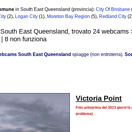
comune
in South East Queensland (provincia):
City Of Brisbane
ity
(2)
,
Logan City
(1)
,
Moreton Bay Region
(5)
,
Redland City
(2
 South East Queensland, trovato 24 webcams >
 | 8 non funziona
ebcams South East Queensland
spiagge (non entroterra).
Son
Victoria Point
Foto anteprima del 3023 giorni f
problema)