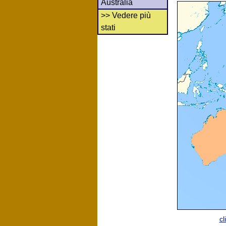
Australia
>> Vedere più
stati
cl