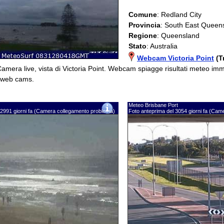
Comune
: Redland City
Provincia
: South East Queen
Regione
: Queensland
Stato
: Australia
Webcam Victoria Point
(T
Camera live, vista di Victoria Point. Webcam spiagge risultati meteo im
e web cams.
Meteo Brisbane Port
 2991 giorni fa (Camera collegamento problema)
Foto anteprima del 3054 giorni fa (Ca