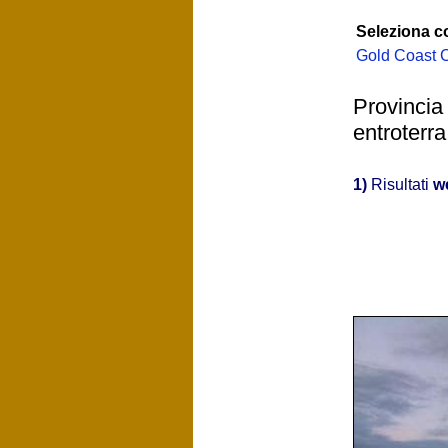
Seleziona 
Gold Coast C
Provincia
entroterra
1)
Risultati
w