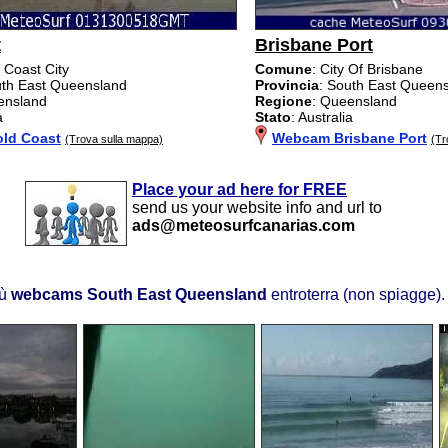
t
Brisbane Port
 Coast City
Comune
: City Of Brisbane
uth East Queensland
Provincia
: South East Queen
ensland
Regione
: Queensland
a
Stato
: Australia
ld Coast
Webcam Brisbane Port
(Trova sulla mappa)
(Tr
Place your ad here for FREE
send us your website info and url to
ads@meteosurfcanarias.com
iù
webcams South East Queensland
entroterra (non spiagge)