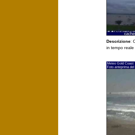
Descrizione
: 
in tempo real
Meteo Gold Coast
Foto anteprima del