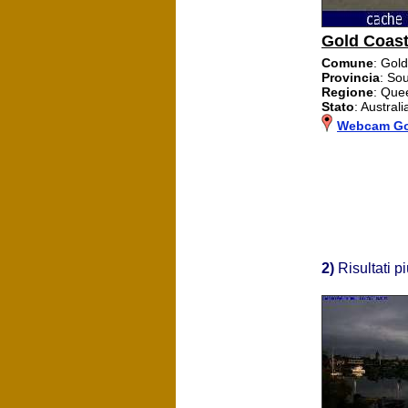
Gold Coas
Comune
: Gold
Provincia
: So
Regione
: Que
Stato
: Australi
Webcam Go
2)
Risultati p