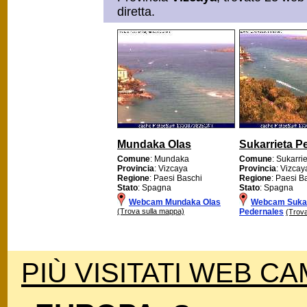
diretta.
Mundaka Olas
Sukarrieta P
Comune
: Mundaka
Comune
: Sukarri
Provincia
: Vizcaya
Provincia
: Vizcay
Regione
: Paesi Baschi
Regione
: Paesi B
Stato
: Spagna
Stato
: Spagna
Webcam Mundaka Olas
Webcam Sukar
(Trova sulla mappa)
Pedernales
(Trova
PIÙ VISITATI WEB CA