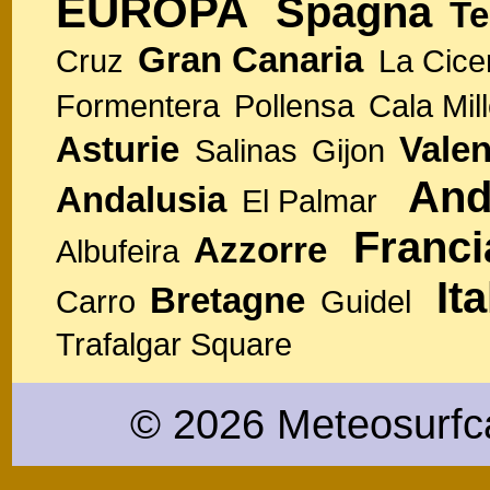
EUROPA
Spagna
Te
Gran Canaria
Cruz
La Cice
Formentera
Pollensa
Cala Mill
Asturie
Valen
Salinas
Gijon
And
Andalusia
El Palmar
Franci
Azzorre
Albufeira
Ita
Bretagne
Carro
Guidel
Trafalgar Square
© 2026 Meteosurfc