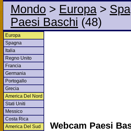
Mondo
>
Europa
>
Spa
Paesi Baschi
(48)
Europa
Spagna
Italia
Regno Unito
Francia
Germania
Portogallo
Grecia
America Del Nord
Stati Uniti
Messico
Costa Rica
Webcam Paesi Bas
America Del Sud