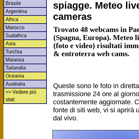
spiagge. Meteo li
Brasile
Argentina
cameras
Africa
Marocco
Trovato 48 webcams in Pae
Sudafrica
(Spagna, Europa). Meteo l
Asia
(foto e video) risultati imm
Turchia
& entroterra web cams.
Malaisia
Tailandia
Oceania
Australia
Queste sono le foto in diret
>> Vedere più
trasmissione 24 ore al gior
stati
costantemente aggiornate. Cl
fonte di siti web, vi si apri
dal vivo.