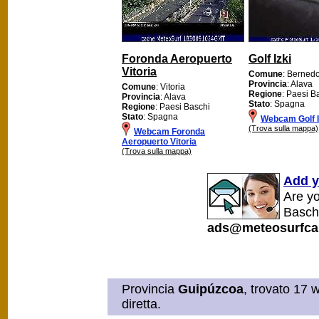
Foronda Aeropuerto
Golf Izki
Vitoria
Comune
: Berned
Provincia
: Alava
Comune
: Vitoria
Regione
: Paesi B
Provincia
: Alava
Stato
: Spagna
Regione
: Paesi Baschi
Stato
: Spagna
Webcam Golf I
(Trova sulla mappa)
Webcam Foronda
Aeropuerto Vitoria
(Trova sulla mappa)
Add y
Are y
Baschi
ads@meteosurfca
Provincia
Guipúzcoa
, trovato 17 
diretta.