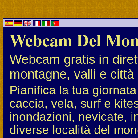
Webcam Del Mo
Webcam gratis in diret
montagne, valli e città
Pianifica la tua giornat
caccia, vela, surf e kit
inondazioni, nevicate, i
diverse località del mon