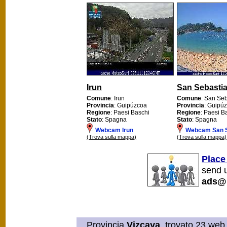
Irun
San Sebasti
Comune
: Irun
Comune
: San Se
Provincia
: Guipúzcoa
Provincia
: Guipú
Regione
: Paesi Baschi
Regione
: Paesi B
Stato
: Spagna
Stato
: Spagna
Webcam Irun
Webcam San S
(Trova sulla mappa)
(Trova sulla mappa)
Place
send u
ads@
Provincia
Vizcaya
, trovato 23 web