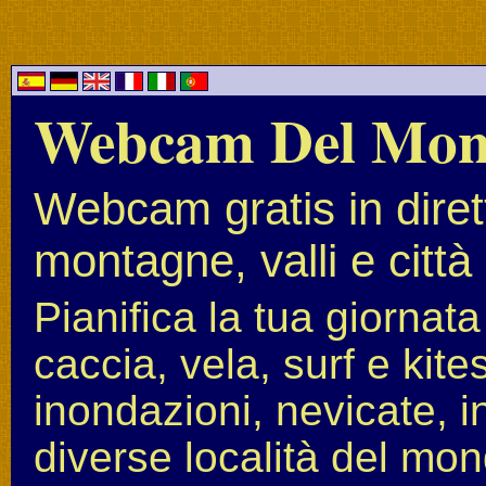
Webcam Del Mo
Webcam gratis in diret
montagne, valli e città
Pianifica la tua giornat
caccia, vela, surf e kit
inondazioni, nevicate, i
diverse località del mon