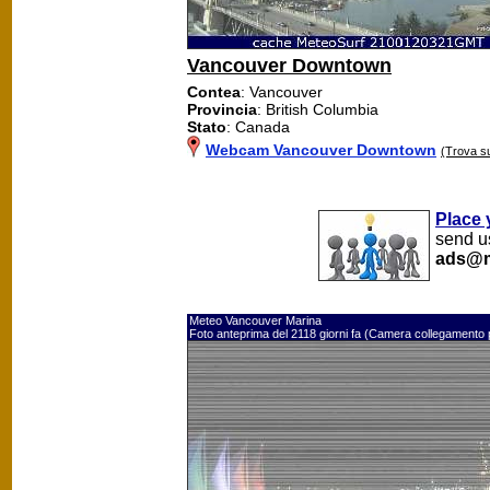
Vancouver Downtown
Contea
: Vancouver
Provincia
: British Columbia
Stato
: Canada
Webcam Vancouver Downtown
(Trova s
Place 
send us
ads@m
Meteo Vancouver Marina
Foto anteprima del 2118 giorni fa (Camera collegamento