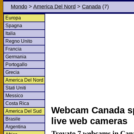
Mondo
>
America Del Nord
>
Canada
(7)
Europa
Spagna
Italia
Regno Unito
Francia
Germania
Portogallo
Grecia
America Del Nord
Stati Uniti
Messico
Costa Rica
Webcam Canada sp
America Del Sud
live web cameras
Brasile
Argentina
Trovato 7 webcams in Can