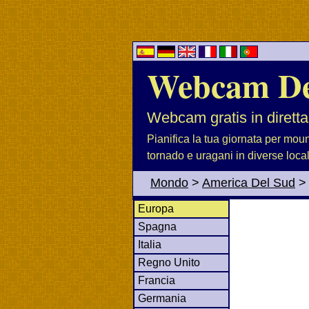
Webcam D
Webcam gratis in diretta
Pianifica la tua giornata per moun
tornado e uragani in diverse loca
Mondo
>
America Del Sud
Europa
Spagna
Italia
Regno Unito
Francia
Germania