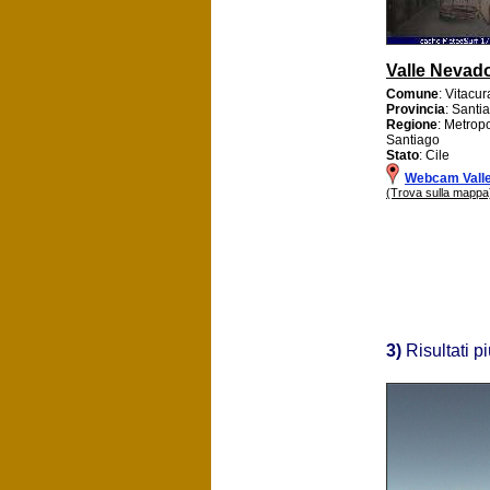
Valle Nevad
Comune
: Vitacur
Provincia
: Santi
Regione
: Metrop
Santiago
Stato
: Cile
Webcam Vall
(Trova sulla mappa
3)
Risultati p