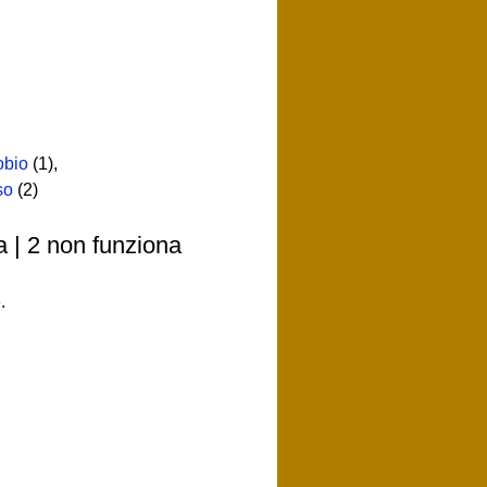
obio
(1)
,
so
(2)
a | 2 non funziona
o
.