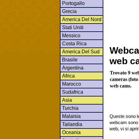
Portogallo
Grecia
America Del Nord
Stati Uniti
Messico
Costa Rica
Webcam
America Del Sud
web c
Brasile
Argentina
Trovato 9 web
Africa
cameras (foto 
Marocco
web cams.
Sudafrica
Asia
Turchia
Malaisia
Queste sono le
webcam sono co
Tailandia
web, vi si apr
Oceania