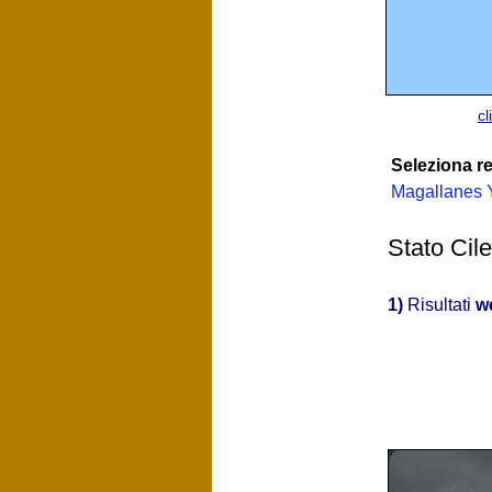
cl
Seleziona r
Magallanes Y
Stato Cile
1)
Risultati
w