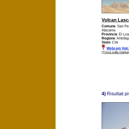
Volcan Lasc
Comune
: San P
Atacama
Provincia
: El Loa
Regione
: Antofa
Stato
: Cile
Webcam Volc
(Trova sulla mappa
4)
Risultati p