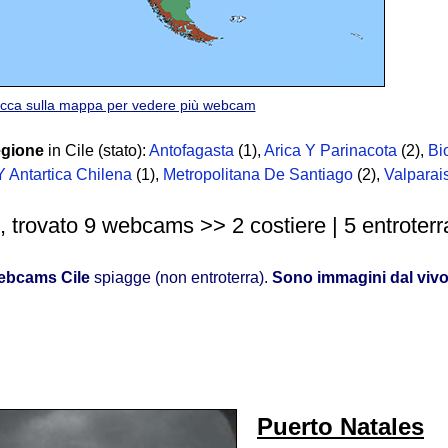
icca sulla mappa per vedere più webcam
egione
in Cile (stato):
Antofagasta
(1)
,
Arica Y Parinacota
(2)
,
Bi
 Antartica Chilena
(1)
,
Metropolitana De Santiago
(2)
,
Valparai
, trovato 9 webcams >> 2 costiere | 5 entroterr
ebcams Cile
spiagge (non entroterra).
Sono immagini dal viv
Puerto Natales