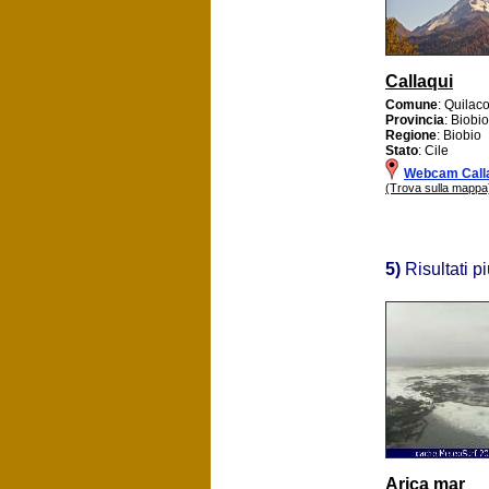
Callaqui
Comune
: Quilac
Provincia
: Biobio
Regione
: Biobio
Stato
: Cile
Webcam Call
(Trova sulla mappa
5)
Risultati p
Arica mar