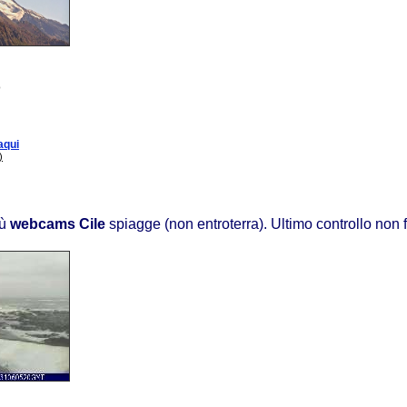
o
aqui
)
iù
webcams Cile
spiagge (non entroterra). Ultimo controllo non 