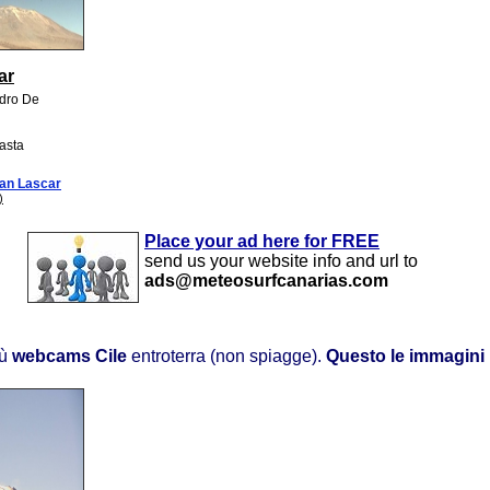
ar
edro De
gasta
an Lascar
)
Place your ad here for FREE
send us your website info and url to
ads@meteosurfcanarias.com
iù
webcams Cile
entroterra (non spiagge).
Questo le immagini 