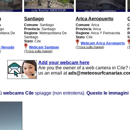
o
Santiago
Arica Aeropuerto
a
Comune
: Santiago
Comune
: Arica
C
ago
Provincia
: Santiago
Provincia
: Arica
P
olitana De
Regione
: Metropolitana De
Regione
: Arica Y Parinacota
R
Santiago
Stato
: Cile
S
Stato
: Cile
Webcam Arica Aeropuerto
e Nevado
Webcam Santiago
(Trova sulla mappa)
(
)
(Trova sulla mappa)
Add your webcam here
Are you the owner of a web camera in Cile?
us an email at
ads@meteosurfcanarias.c
iù
webcams Cile
spiagge (non entroterra).
Questo le immagini 