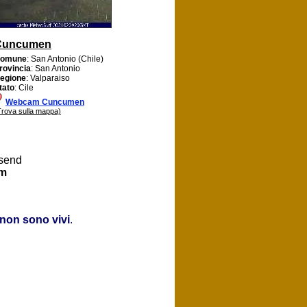
Cuncumen
omune
: San Antonio (Chile)
rovincia
: San Antonio
egione
: Valparaiso
tato
: Cile
Webcam Cuncumen
Trova sulla mappa)
 send
om
non sono vivi
.