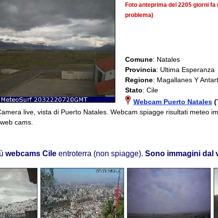
Foto anteprima del 2205 giorni f
problema)
Comune
: Natales
Provincia
: Ultima Esperanza
Regione
: Magallanes Y Antar
Stato
: Cile
Webcam Puerto Natales
(
Camera live, vista di Puerto Natales. Webcam spiagge risultati meteo 
e web cams.
iù
webcams Cile
entroterra (non spiagge).
Sono immagini dal 