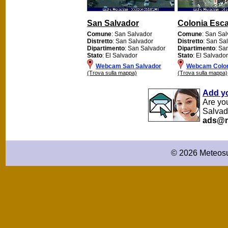
San Salvador
Colonia Esc
Comune
: San Salvador
Comune
: San Sa
Distretto
: San Salvador
Distretto
: San Sa
Dipartimento
: San Salvador
Dipartimento
: Sa
Stato
: El Salvador
Stato
: El Salvador
Webcam San Salvador
Webcam Colon
(Trova sulla mappa)
(Trova sulla mappa)
Add y
Are yo
Salvad
ads@m
© 2026 Meteosu