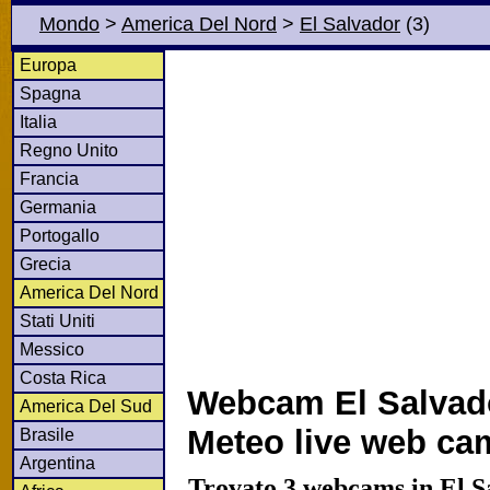
Mondo
>
America Del Nord
>
El Salvador
(3)
Europa
Spagna
Italia
Regno Unito
Francia
Germania
Portogallo
Grecia
America Del Nord
Stati Uniti
Messico
Costa Rica
Webcam El Salvad
America Del Sud
Meteo live web ca
Brasile
Argentina
Trovato 3 webcams in El S