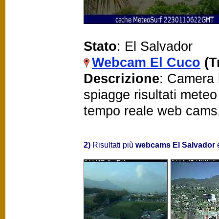
Stato
: El Salvador
Webcam El Cuco
(T
Descrizione
: Camera 
spiagge risultati mete
tempo reale web cams
2)
Risultati più
webcams El Salvador
e