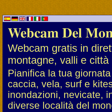
Webcam Del Mo
Webcam gratis in diret
montagne, valli e città
Pianifica la tua giornat
caccia, vela, surf e kit
inondazioni, nevicate, i
diverse località del mon